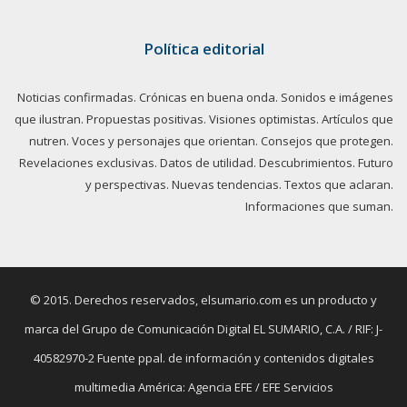
Política editorial
Noticias confirmadas. Crónicas en buena onda. Sonidos e imágenes
que ilustran. Propuestas positivas. Visiones optimistas. Artículos que
nutren. Voces y personajes que orientan. Consejos que protegen.
Revelaciones exclusivas. Datos de utilidad. Descubrimientos. Futuro
y perspectivas. Nuevas tendencias. Textos que aclaran.
Informaciones que suman.
© 2015. Derechos reservados, elsumario.com es un producto y
marca del Grupo de Comunicación Digital EL SUMARIO, C.A. / RIF: J-
40582970-2 Fuente ppal. de información y contenidos digitales
multimedia América: Agencia EFE / EFE Servicios