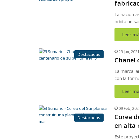
fabrica
La nación a
órbita un sa
Leer má
29 Jun, 202
Destacadas
Chanel 
La marca lan
con la fórmu
Leer má
09 Feb, 202
Corea de
Destacadas
en alta
Este proyec