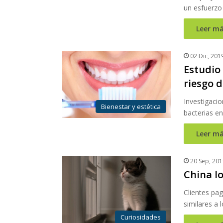
un esfuerzo
Leer má
02 Dic, 201
Estudio
riesgo 
Investigacio
Bienestar y estética
bacterias en
Leer má
20 Sep, 201
China l
Clientes pa
similares a 
Curiosidades