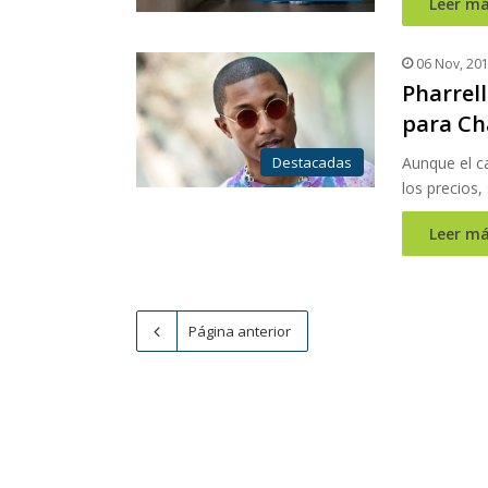
Leer má
06 Nov, 20
Pharrell
para Ch
Destacadas
Aunque el ca
los precios,
Leer má
Página anterior