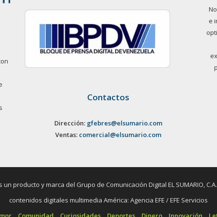
No
e 
opt
ex
con
e
Contactos
s
Dirección:
gfebres@elsumario.com
Ventas:
comercial@elsumario.com
un producto y marca del Grupo de Comunicación Digital EL SUMARIO, C.A. / 
contenidos digitales multimedia América: Agencia EFE / EFE Servicios
umor
Comunidad
Curiosidades
Deportes
Dinero
Innovación
Le