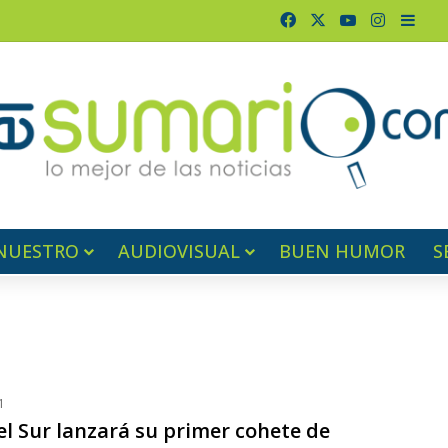
Facebook
X
YouTube
Instagr
Barr
NUESTRO
AUDIOVISUAL
BUEN HUMOR
S
1
el Sur lanzará su primer cohete de