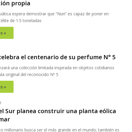
ción propia
siática espera demostrar que “Nuri” es capaz de poner en
télite de 1.5 toneladas
s »
1
celebra el centenario de su perfume N° 5
zará una colección limitada inspirada en objetos cotidianos
la original del reconocido Nº 5
s »
1
l Sur planea construir una planta eólica
 mar
to millonario busca ser el más grande en el mundo; también es