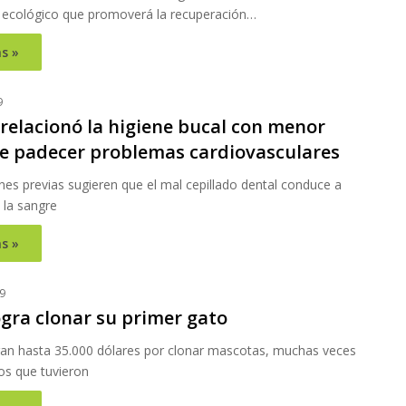
 ecológico que promoverá la recuperación…
s »
9
 relacionó la higiene bucal con menor
de padecer problemas cardiovasculares
nes previas sugieren que el mal cepillado dental conduce a
 la sangre
s »
9
ogra clonar su primer gato
gan hasta 35.000 dólares por clonar mascotas, muchas veces
los que tuvieron