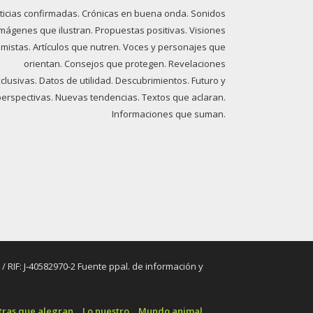
ticias confirmadas. Crónicas en buena onda. Sonidos
imágenes que ilustran. Propuestas positivas. Visiones
imistas. Artículos que nutren. Voces y personajes que
orientan. Consejos que protegen. Revelaciones
clusivas. Datos de utilidad. Descubrimientos. Futuro y
perspectivas. Nuevas tendencias. Textos que aclaran.
Informaciones que suman.
RIF: J-40582970-2 Fuente ppal. de información y
tras que alegran
Lo nuestro
Mundo animal