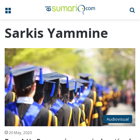
Menú
B
Sarkis Yammine
Audiovisual
20 May, 2020