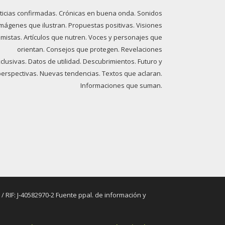
ticias confirmadas. Crónicas en buena onda. Sonidos
imágenes que ilustran. Propuestas positivas. Visiones
imistas. Artículos que nutren. Voces y personajes que
orientan. Consejos que protegen. Revelaciones
clusivas. Datos de utilidad. Descubrimientos. Futuro y
perspectivas. Nuevas tendencias. Textos que aclaran.
Informaciones que suman.
RIF: J-40582970-2 Fuente ppal. de información y