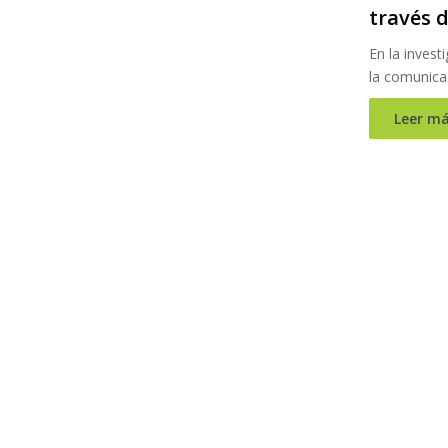
través 
En la invest
la comunicac
Leer má