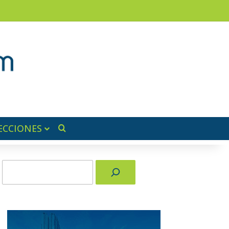
am
a lateral
ECCIONES
Buscar por
Buscar