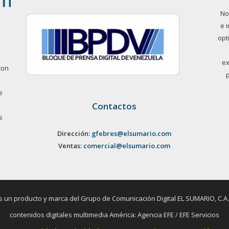
No
e 
opt
ex
con
e
Contactos
s
Dirección:
gfebres@elsumario.com
Ventas:
comercial@elsumario.com
un producto y marca del Grupo de Comunicación Digital EL SUMARIO, C.A. / 
contenidos digitales multimedia América: Agencia EFE / EFE Servicios