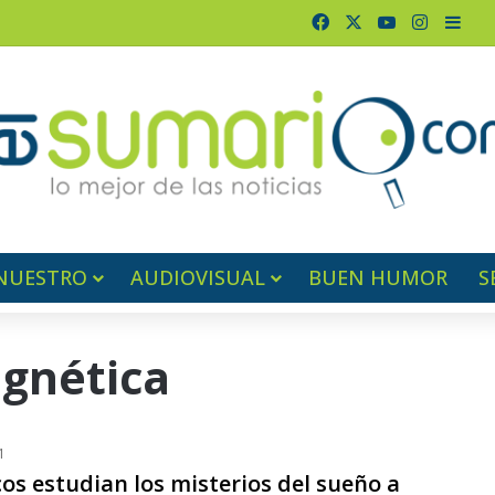
Facebook
X
YouTube
Instagr
Barr
NUESTRO
AUDIOVISUAL
BUEN HUMOR
S
gnética
1
cos estudian los misterios del sueño a