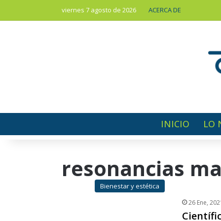
viernes 7 agosto de 2026
ACERCA DE
INICIO
LO 
resonancias ma
Bienestar y estética
26 Ene, 202
Científi