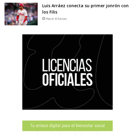
Luis Arráez conecta su primer jonrón con
los Filis
Hace 4 horas