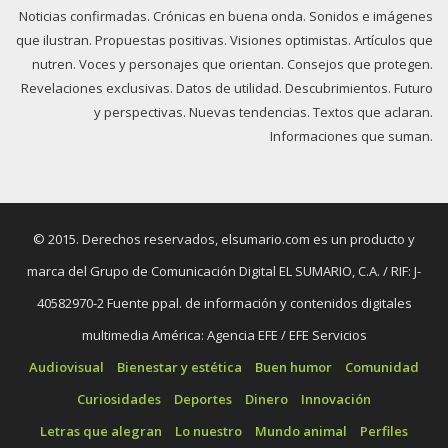
Noticias confirmadas. Crónicas en buena onda. Sonidos e imágenes
que ilustran. Propuestas positivas. Visiones optimistas. Artículos que
nutren. Voces y personajes que orientan. Consejos que protegen.
Revelaciones exclusivas. Datos de utilidad. Descubrimientos. Futuro
y perspectivas. Nuevas tendencias. Textos que aclaran.
Informaciones que suman.
© 2015. Derechos reservados, elsumario.com es un producto y
marca del Grupo de Comunicación Digital EL SUMARIO, C.A. / RIF: J-
40582970-2 Fuente ppal. de información y contenidos digitales
multimedia América: Agencia EFE / EFE Servicios
Audiovisual
Bienestar y estética
Buen humor
Comunidad
Curiosidades
Deportes
Dinero
Innovación
Letras que alegran
Lo nuestro
Mundo animal
Perfiles