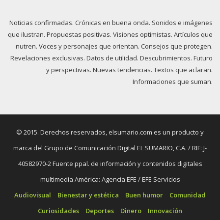
Noticias confirmadas. Crónicas en buena onda. Sonidos e imágenes
que ilustran. Propuestas positivas. Visiones optimistas. Artículos que
nutren. Voces y personajes que orientan. Consejos que protegen.
Revelaciones exclusivas. Datos de utilidad. Descubrimientos. Futuro
y perspectivas. Nuevas tendencias. Textos que aclaran.
Informaciones que suman.
© 2015. Derechos reservados, elsumario.com es un producto y
marca del Grupo de Comunicación Digital EL SUMARIO, C.A. / RIF: J-
40582970-2 Fuente ppal. de información y contenidos digitales
multimedia América: Agencia EFE / EFE Servicios
Audiovisual
Bienestar y estética
Buen humor
Comunidad
Curiosidades
Deportes
Dinero
Innovación