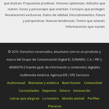
que ilustran. Propuestas positivas. Visiones optimistas. Artículos que
nutren. Voces y personajes que orientan. Consejos que protegen.
Revelaciones exclusivas. Datos de utilidad. Descubrimientos. Futuro
y perspectivas. Nuevas tendencias. Textos que aclaran.
Informaciones que suman.
© 2015. Derechos reservados, elsumario.com es un producto y
marca del Grupo de Comunicación Digital EL SUMARIO, C.A. / RIF: J-
40582970-2 Fuente ppal. de información y contenidos digitales
multimedia América: Agencia EFE / EFE Servicios
Audiovisual
Bienestar y estética
Buen humor
Comunidad
Curiosidades
Deportes
Dinero
Innovación
Letras que alegran
Lo nuestro
Mundo animal
Perfiles
Placeres