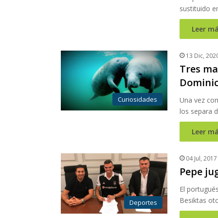
sustituido 
Leer má
13 Dic, 202
Tres ma
Domini
Curiosidades
Una vez comp
los separa d
Leer má
04 Jul, 2017
Pepe jug
El portugués
Besiktas o
Deportes