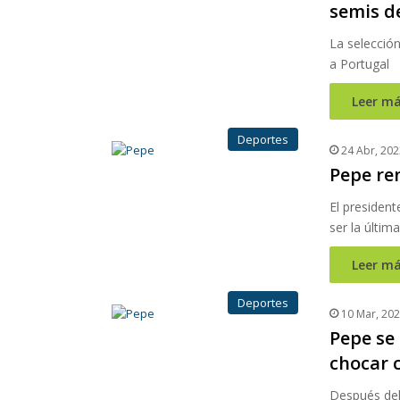
semis d
La selecció
a Portugal
Leer má
Deportes
24 Abr, 202
Pepe re
El president
ser la últim
Leer má
Deportes
10 Mar, 20
Pepe se 
chocar 
Después del 