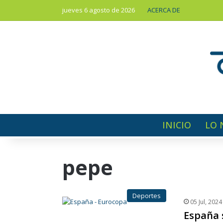
jueves 6 agosto de 2026
ACERCA DE
INICIO
LO 
pepe
Deportes
05 Jul, 2024
España 