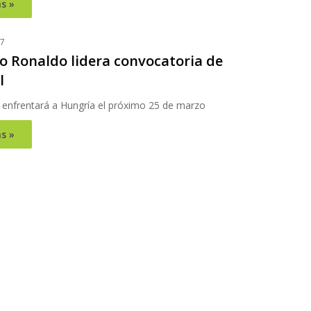
s »
17
no Ronaldo lidera convocatoria de
l
e enfrentará a Hungría el próximo 25 de marzo
s »