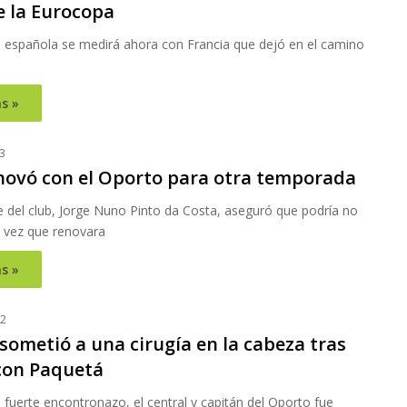
e la Eurocopa
n española se medirá ahora con Francia que dejó en el camino
s »
3
novó con el Oporto para otra temporada
e del club, Jorge Nuno Pinto da Costa, aseguró que podría no
a vez que renovara
s »
22
sometió a una cirugía en la cabeza tras
con Paquetá
fuerte encontronazo, el central y capitán del Oporto fue