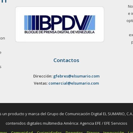
No
e 
opt
ex
con
e
Contactos
s
Dirección:
gfebres@elsumario.com
Ventas:
comercial@elsumario.com
un producto y marca del Grupo de Comunicación Digital EL SUMARIO, C.A. / 
contenidos digitales multimedia América: Agencia EFE / EFE Servicios
umor
Comunidad
Curiosidades
Deportes
Dinero
Innovación
Le