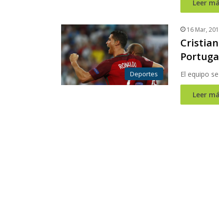
Leer má
16 Mar, 20
Cristia
Portuga
Deportes
El equipo s
Leer má