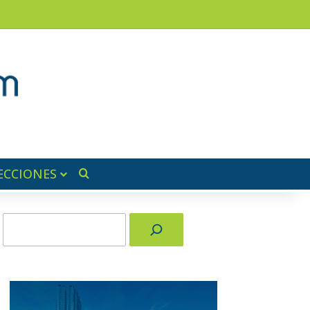
am
a lateral
ECCIONES
Buscar por
Buscar