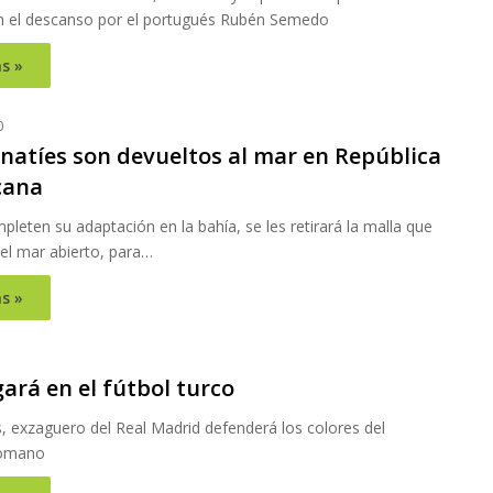
en el descanso por el portugués Rubén Semedo
s »
0
natíes son devueltos al mar en República
cana
leten su adaptación en la bahía, se les retirará la malla que
el mar abierto, para…
s »
ará en el fútbol turco
, exzaguero del Real Madrid defenderá los colores del
tomano