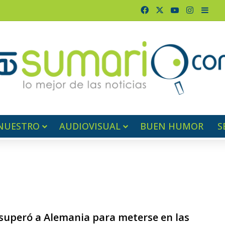
Facebook
X
YouTube
Instagr
Barr
NUESTRO
AUDIOVISUAL
BUEN HUMOR
S
superó a Alemania para meterse en las