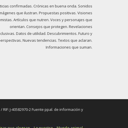
ticias confirmadas. Crónicas en buena onda. Sonidos
imágenes que ilustran. Propuestas positivas. Visiones
imistas. Artículos que nutren. Voces y personajes que
orientan. Consejos que protegen. Revelaciones
clusivas. Datos de utilidad. Descubrimientos. Futuro y
perspectivas. Nuevas tendencias. Textos que aclaran.
Informaciones que suman.
RIF: J-40582970-2 Fuente ppal. de información y
tras que alegran
Lo nuestro
Mundo animal