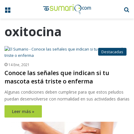
Menú
B
oxitocina
Destacadas
14 Ene, 2021
Conoce las señales que indican si tu
mascota está triste o enferma
Algunas condiciones deben cumplirse para que estos peludos
puedan desenvolverse con normalidad en sus actividades diarias
Leer más »