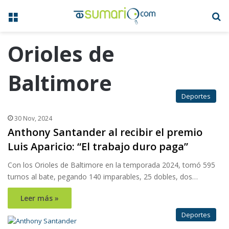
Menú
B
Orioles de
Baltimore
Deportes
30 Nov, 2024
Anthony Santander al recibir el premio
Luis Aparicio: “El trabajo duro paga”
Con los Orioles de Baltimore en la temporada 2024, tomó 595
turnos al bate, pegando 140 imparables, 25 dobles, dos…
Leer más »
Deportes