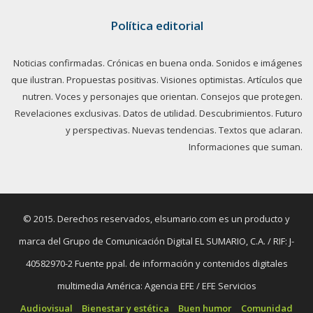
Política editorial
Noticias confirmadas. Crónicas en buena onda. Sonidos e imágenes
que ilustran. Propuestas positivas. Visiones optimistas. Artículos que
nutren. Voces y personajes que orientan. Consejos que protegen.
Revelaciones exclusivas. Datos de utilidad. Descubrimientos. Futuro
y perspectivas. Nuevas tendencias. Textos que aclaran.
Informaciones que suman.
© 2015. Derechos reservados, elsumario.com es un producto y
marca del Grupo de Comunicación Digital EL SUMARIO, C.A. / RIF: J-
40582970-2 Fuente ppal. de información y contenidos digitales
multimedia América: Agencia EFE / EFE Servicios
Audiovisual
Bienestar y estética
Buen humor
Comunidad