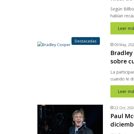
Según Billb
habían reca
Leer má
Destacadas
09 May, 20
Bradley
sobre c
La participa
cuando le d
Leer má
22 Oct, 202
Paul Mc
diciemb