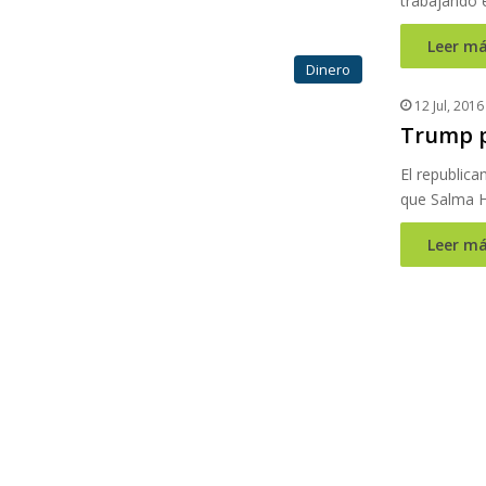
trabajando 
Leer má
Dinero
12 Jul, 2016
Trump p
El republica
que Salma H
Leer má