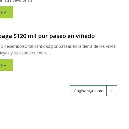
en su nuevo tema
s »
aga $120 mil por paseo en viñedo
no desembolsó tal cantidad por pasear en la tierra de los vinos
ayek y su esposo tienen…
s »
Página siguiente