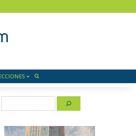
am
a lateral
ECCIONES
Buscar por
Buscar