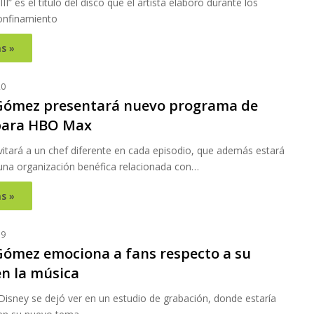
II” es el título del disco que el artista elaboró durante los
onfinamiento
s »
20
Gómez presentará nuevo programa de
para HBO Max
nvitará a un chef diferente en cada episodio, que además estará
una organización benéfica relacionada con…
s »
19
Gómez emociona a fans respecto a su
en la música
Disney se dejó ver en un estudio de grabación, donde estaría