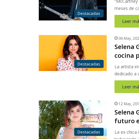
“McCartney I
meses de c
Destacadas
Leer má
06 May, 20
Selena 
cocina 
Destacadas
La artista i
dedicado a 
Leer má
12 May, 20
Selena 
futuro 
Destacadas
La ex chica 