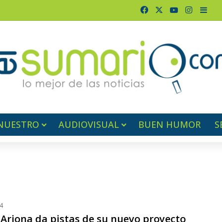
Facebook
X
YouTube
Instagr
Barr
NUESTRO
AUDIOVISUAL
BUEN HUMOR
S
4
 Arjona da pistas de su nuevo proyecto