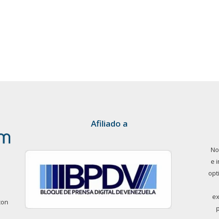
Afiliado a
No
e 
opt
ex
con