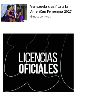
Venezuela clasifica a la
AmeriCup Femenina 2027
Hace 20 horas