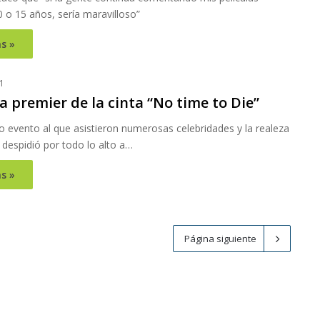
 o 15 años, sería maravilloso”
s »
1
la premier de la cinta “No time to Die”
 evento al que asistieron numerosas celebridades y la realeza
e despidió por todo lo alto a…
s »
Página siguiente