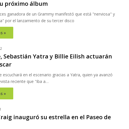
su próximo álbum
ces ganadora de un Grammy manifestó que está "nerviosa" y
" por el lanzamiento de su tercer disco
s »
22
 Sebastián Yatra y Billie Eilish actuarán
scar
e escuchará en el escenario gracias a Yatra, quien ya avanzó
vista reciente que "iba a…
s »
1
raig inauguró su estrella en el Paseo de