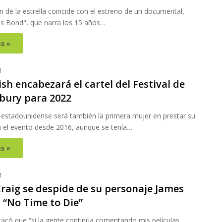
n de la estrella coincide con el estreno de un documental,
s Bond", que narra los 15 años…
s »
1
ilish encabezará el cartel del Festival de
bury para 2022
 estadounidense será también la primera mujer en prestar su
 el evento desde 2016, aunque se tenía…
s »
1
Craig se despide de su personaje James
 “No Time to Die”
tacó que “si la gente continúa comentando mis películas