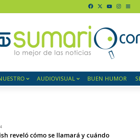
Facebook
X
YouTube
Instagr
Barr
NUESTRO
AUDIOVISUAL
BUEN HUMOR
S
4
ilish reveló cómo se llamará y cuándo