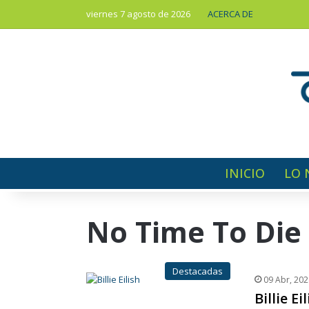
viernes 7 agosto de 2026
ACERCA DE
INICIO
LO 
No Time To Die
Destacadas
09 Abr, 202
Billie E