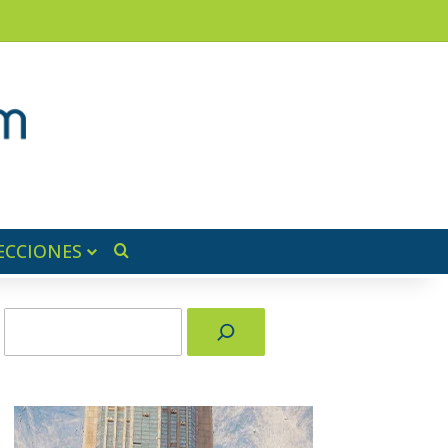
am
a lateral
ECCIONES
Buscar por
Buscar