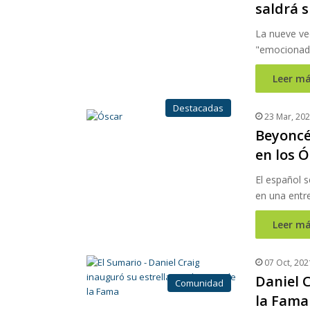
saldrá 
La nueve ve
"emocionada
Leer má
Destacadas
23 Mar, 20
Beyoncé,
en los Ó
El español s
en una entre
Leer má
07 Oct, 202
Daniel C
Comunidad
la Fama