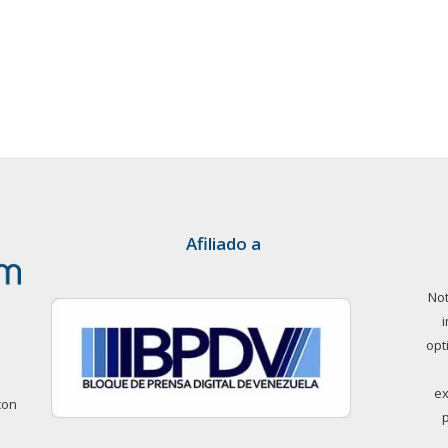
Afiliado a
Not
opt
ex
con