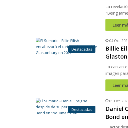
La revelació
"Being Jame
Leer má
04 Oct, 202
Billie E
Destacadas
Glaston
La cantante
imagen para
Leer má
01 Oct, 202
Daniel 
Destacadas
Bond en
El actor des