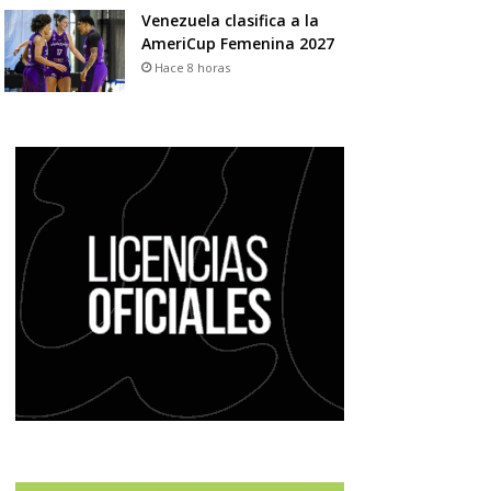
Venezuela clasifica a la
AmeriCup Femenina 2027
Hace 8 horas