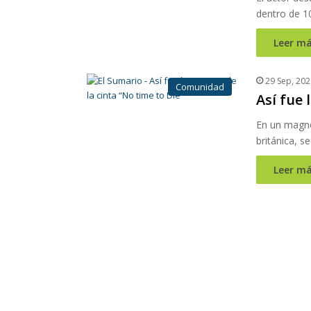
dentro de 10
Leer má
29 Sep, 202
Comunidad
Así fue 
En un magno
británica, s
Leer má