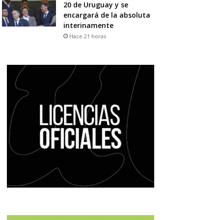
20 de Uruguay y se
encargará de la absoluta
interinamente
Hace 21 horas