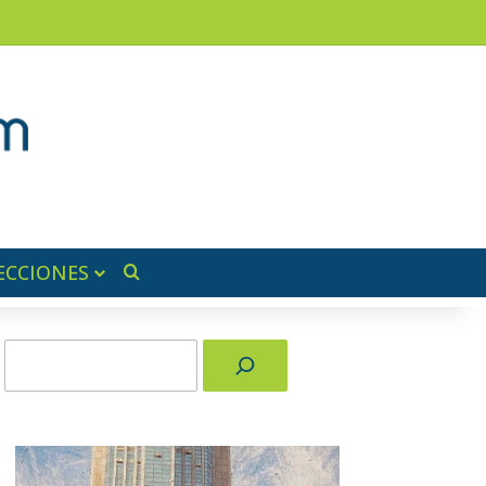
am
a lateral
ECCIONES
Buscar por
Buscar