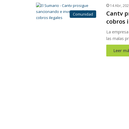
14 Abr, 202
Cantv p
Comunidad
cobros i
La empresa 
las malas pr
Leer má