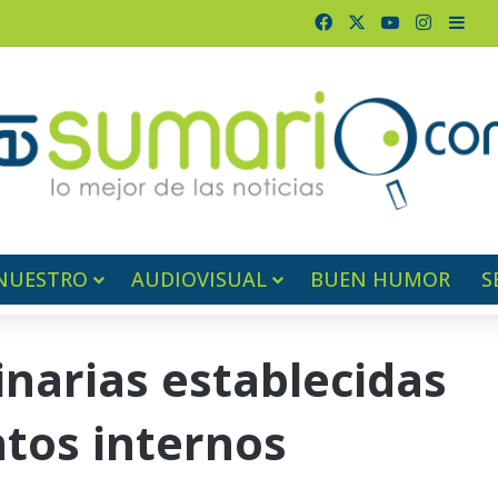
Facebook
X
YouTube
Instagr
Barr
NUESTRO
AUDIOVISUAL
BUEN HUMOR
S
inarias establecidas
tos internos