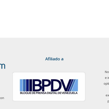
Afiliado a
No
e 
opt
ex
con