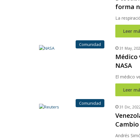
forma n
La respiraci
Leer má
Comunidad
31 May, 20
Médico 
NASA
El médico v
Leer má
Comunidad
31 Dic, 202
Venezola
Cambio 
Andrés Simó