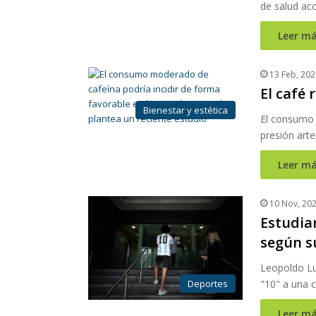
de salud acc
Leer má
13 Feb, 202
El café 
Bienestar y estética
El consumo 
presión arte
Leer má
10 Nov, 20
Estudia
según s
Leopoldo Luq
Deportes
"10" a una c
Leer má