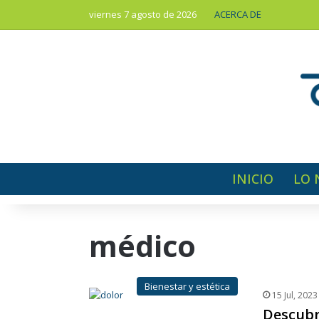
viernes 7 agosto de 2026
ACERCA DE
INICIO
LO 
médico
Bienestar y estética
15 Jul, 2023
Descubre