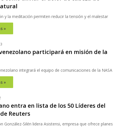
atural
ón y la meditación permiten reducir la tensión y el malestar
s »
23
venezolano participará en misión de la
enezolano integrará el equipo de comunicaciones de la NASA
s »
2
no entra en lista de los 50 Líderes del
de Reuters
n González-Silén lidera Asistensi, empresa que ofrece planes