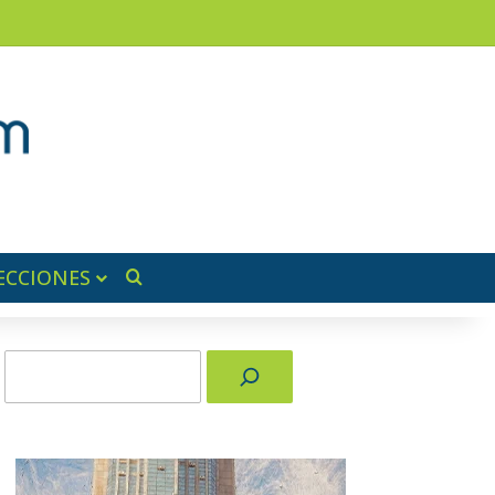
am
a lateral
ECCIONES
Buscar por
Buscar