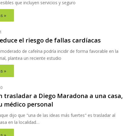
esibles que incluyen servicios y seguro
s »
1
reduce el riesgo de fallas cardíacas
moderado de cafeína podría incidir de forma favorable en la
rial, plantea un reciente estudio
s »
20
n trasladar a Diego Maradona a una casa,
u médico personal
ue dijo que "una de las ideas más fuertes" es trasladar al
asa en la localidad…
s »