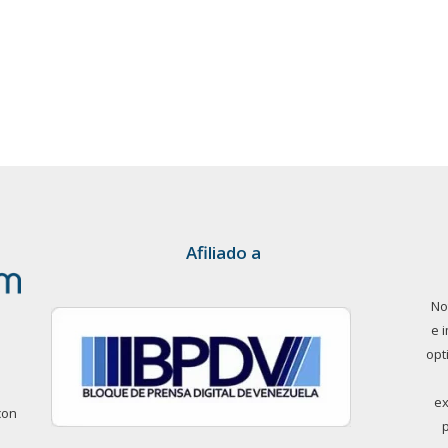
Afiliado a
No
e 
opt
ex
con