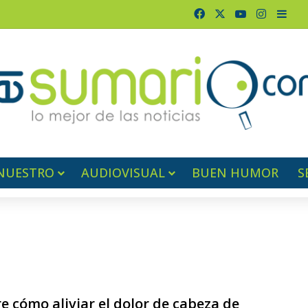
Facebook
X
YouTube
Instagr
Barr
NUESTRO
AUDIOVISUAL
BUEN HUMOR
S
 cómo aliviar el dolor de cabeza de