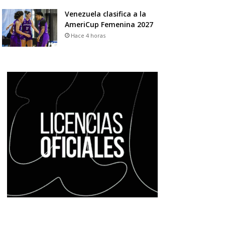
Venezuela clasifica a la
AmeriCup Femenina 2027
Hace 4 horas