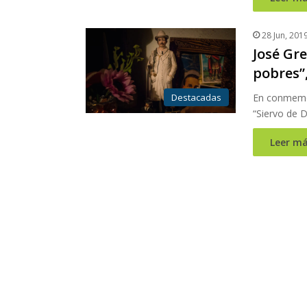
28 Jun, 201
José Gre
pobres”,
Destacadas
En conmemor
“Siervo de D
Leer má