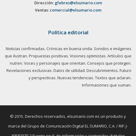
Dirección:
gfebres@elsumario.com
Ventas:
comercial@elsumario.com
Política editorial
Noticias confirmadas. Crónicas en buena onda. Sonidos e imágenes
que ilustran. Propuestas positivas. Visiones optimistas. Artículos que
nutren. Voces y personajes que orientan. Consejos que protegen.
Revelaciones exclusivas. Datos de utilidad. Descubrimientos. Futuro
y perspectivas. Nuevas tendencias. Textos que aclaran.
Informaciones que suman.
© 2015. Derechos reservados, elsumario.com es un producto y
marca del Grupo de Comunicación Digital EL SUMARIO, C.A. / RIF: J-
40582970-2 Fuente ppal. de información y contenidos digitales