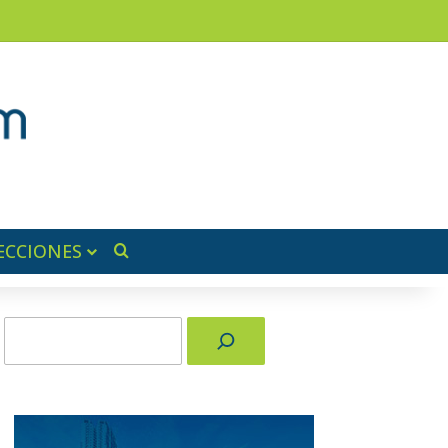
am
a lateral
ECCIONES
Buscar por
Buscar