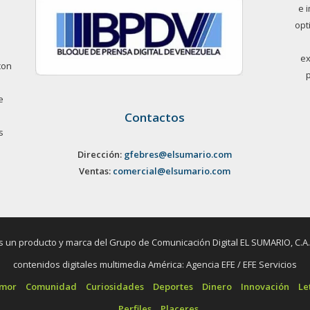
e 
opt
ex
con
e
Contactos
s
Dirección:
gfebres@elsumario.com
Ventas:
comercial@elsumario.com
un producto y marca del Grupo de Comunicación Digital EL SUMARIO, C.A. / 
contenidos digitales multimedia América: Agencia EFE / EFE Servicios
umor
Comunidad
Curiosidades
Deportes
Dinero
Innovación
Le
Perfiles
Placeres