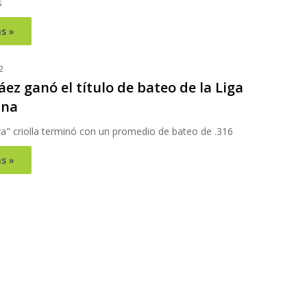
s
s »
2
áez ganó el título de bateo de la Liga
ana
a" criolla terminó con un promedio de bateo de .316
s »