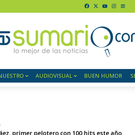
Facebook
X
YouTube
Instagr
Barr
NUESTRO
AUDIOVISUAL
BUEN HUMOR
S
3
áez, primer pelotero con 100 hits este año