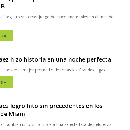
LB
" registró su tercer juego de cinco imparables en el mes de
s »
3
áez hizo historia en una noche perfecta
a" posee el mejor promedio de todas las Grandes Ligas
s »
3
áez logró hito sin precedentes en los
 de Miami
a" también unió su nombre a una selecta lista de peloteros