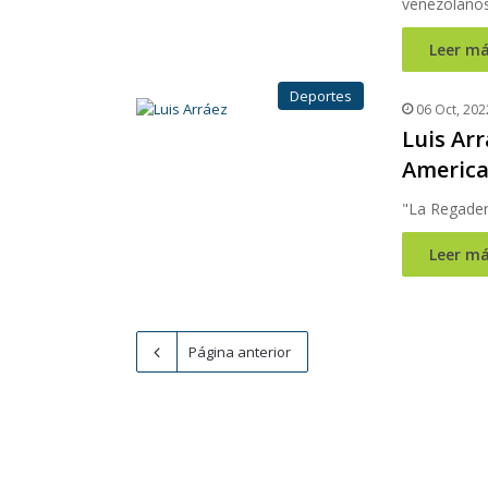
venezolano
Leer má
Deportes
06 Oct, 202
Luis Arr
Americ
"La Regader
Leer má
Página anterior