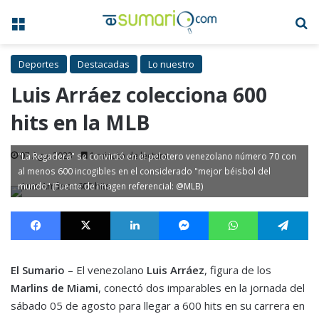
Menú
B
Deportes
Destacadas
Lo nuestro
Luis Arráez colecciona 600
hits en la MLB
07 Ago, 2023
1 minuto de lectura
"La Regadera" se convirtió en el pelotero venezolano número 70 con
al menos 600 incogibles en el considerado "mejor béisbol del
mundo" (Fuente de imagen referencial: @MLB)
Facebook
X
LinkedIn
Messenger
WhatsApp
Te
El Sumario
– El venezolano
Luis Arráez
, figura de los
Marlins de Miami
, conectó dos imparables en la jornada del
sábado 05 de agosto para llegar a 600 hits en su carrera en