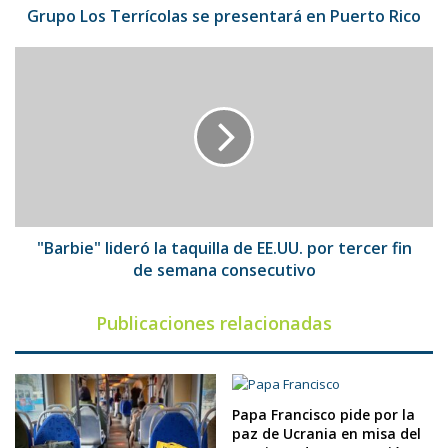
Grupo Los Terrícolas se presentará en Puerto Rico
"Barbie"
lideró
la
taquilla
de
EE.UU.
por
tercer
fin
de
"Barbie" lideró la taquilla de EE.UU. por tercer fin
semana
de semana consecutivo
consecutivo
Publicaciones relacionadas
Papa Francisco pide por la
paz de Ucrania en misa del