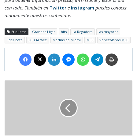
con todo. También en
Twitter
e
Instagram
puedes conocer
diariamente nuestros contenidos
Etiquetas
Grandes Ligas
hits
La Regadera
las mayores
lider bate
Luis Arráez
Marlins de Miami
MLB
Venezolanos MLB
Facebook
X
LinkedIn
Messenger
WhatsApp
Telegram
Imprimir
Grupo
Los
Terrícolas
se
presentará
en
Puerto
Rico