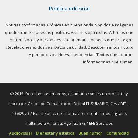
Política editorial
Noticias confirmadas. Crónicas en buena onda. Sonidos e imágenes
que ilustran. Propuestas positivas. Visiones optimistas. Artículos que
nutren. Voces y personajes que orientan. Consejos que protegen.
Revelaciones exclusivas. Datos de utilidad. Descubrimientos. Futuro
y perspectivas. Nuevas tendencias. Textos que aclaran.
Informaciones que suman.
© 2015. Derechos reservados, elsumario.com es un producto y
marca del Grupo de Comunicación Digital EL SUMARIO, C.A. / RIF: J-
40582970-2 Fuente ppal. de información y contenidos digitales
multimedia América: Agencia EFE / EFE Servicios
Audiovisual
Bienestar y estética
Buen humor
Comunidad