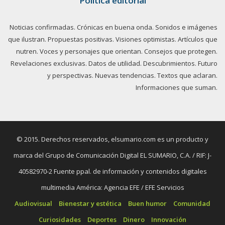
Política editorial
Noticias confirmadas. Crónicas en buena onda. Sonidos e imágenes
que ilustran. Propuestas positivas. Visiones optimistas. Artículos que
nutren. Voces y personajes que orientan. Consejos que protegen.
Revelaciones exclusivas. Datos de utilidad. Descubrimientos. Futuro
y perspectivas. Nuevas tendencias. Textos que aclaran.
Informaciones que suman.
© 2015. Derechos reservados, elsumario.com es un producto y
marca del Grupo de Comunicación Digital EL SUMARIO, C.A. / RIF: J-
40582970-2 Fuente ppal. de información y contenidos digitales
multimedia América: Agencia EFE / EFE Servicios
Audiovisual
Bienestar y estética
Buen humor
Comunidad
Curiosidades
Deportes
Dinero
Innovación