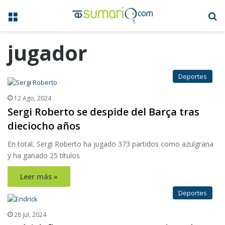
Menú
B
jugador
Deportes
12 Ago, 2024
Sergi Roberto se despide del Barça tras
dieciocho años
En total, Sergi Roberto ha jugado 373 partidos como azulgrana
y ha ganado 25 títulos
Leer más »
Deportes
28 Jul, 2024