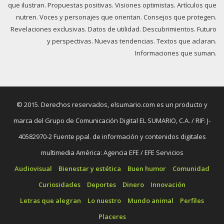
que ilustran. Propuestas positivas. Visiones optimistas. Artículos que
nutren. Voces y personajes que orientan. Consejos que protegen.
Revelaciones exclusivas. Datos de utilidad. Descubrimientos. Futuro
y perspectivas. Nuevas tendencias. Textos que aclaran.
Informaciones que suman.
© 2015. Derechos reservados, elsumario.com es un producto y
marca del Grupo de Comunicación Digital EL SUMARIO, C.A. / RIF: J-
40582970-2 Fuente ppal. de información y contenidos digitales
multimedia América: Agencia EFE / EFE Servicios
Audiovisual
Bienestar y estética
Buen humor
Comunidad
Curiosidades
Deportes
Dinero
Innovación
Letras que alegran
Lo nuestro
Mundo animal
Perfiles
Placeres