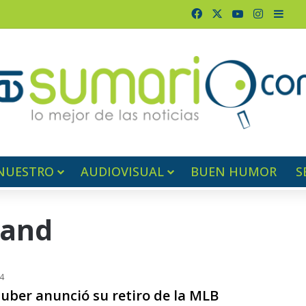
Facebook
X
YouTube
Instagr
Barr
NUESTRO
AUDIOVISUAL
BUEN HUMOR
S
land
4
luber anunció su retiro de la MLB