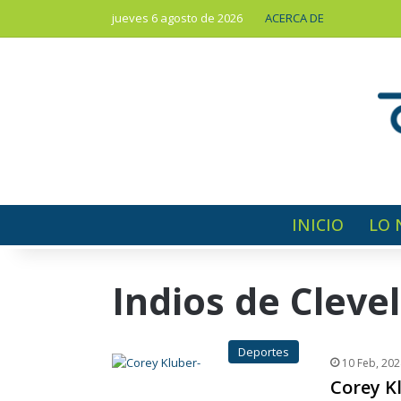
jueves 6 agosto de 2026
ACERCA DE
INICIO
LO 
Indios de Cleve
Deportes
10 Feb, 202
Corey K