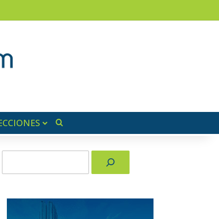
am
a lateral
ECCIONES
Buscar por
Buscar