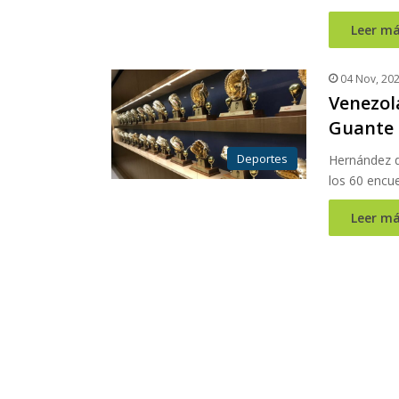
Leer má
04 Nov, 20
Venezol
Guante 
Deportes
Hernández d
los 60 encu
Leer má