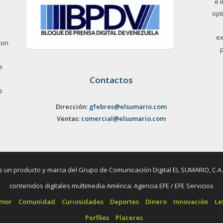
e 
opt
ex
con
e
Contactos
s
Dirección:
gfebres@elsumario.com
Ventas:
comercial@elsumario.com
un producto y marca del Grupo de Comunicación Digital EL SUMARIO, C.A. / 
contenidos digitales multimedia América: Agencia EFE / EFE Servicios
umor
Comunidad
Curiosidades
Deportes
Dinero
Innovación
Le
Perfiles
Placeres