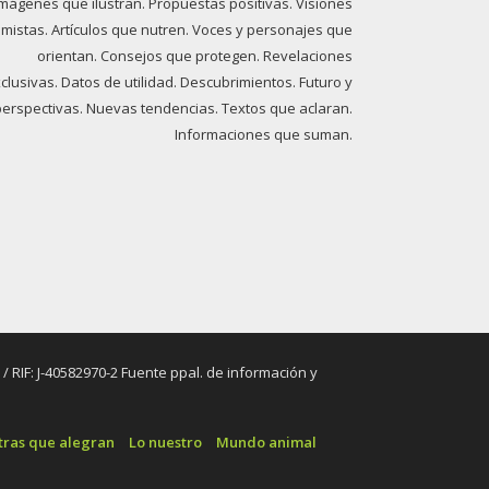
imágenes que ilustran. Propuestas positivas. Visiones
imistas. Artículos que nutren. Voces y personajes que
orientan. Consejos que protegen. Revelaciones
clusivas. Datos de utilidad. Descubrimientos. Futuro y
perspectivas. Nuevas tendencias. Textos que aclaran.
Informaciones que suman.
RIF: J-40582970-2 Fuente ppal. de información y
tras que alegran
Lo nuestro
Mundo animal