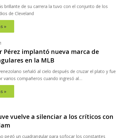
 brillante de su carrera la tuvo con el conjunto de los
dios de Cleveland
s »
1
r Pérez implantó nueva marca de
gulares en la MLB
venezolano señaló al cielo después de cruzar el plato y fue
r varios compañeros cuando ingresó al…
s »
uve vuelve a silenciar a los críticos con
lam
no pegó un cuadrangular para sofocar los constantes