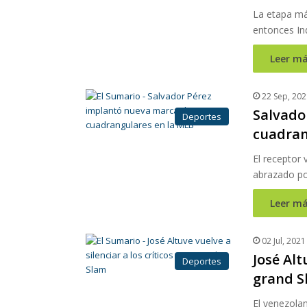
La etapa más
entonces In
Leer má
22 Sep, 202
Salvado
Deportes
cuadran
El receptor 
abrazado po
Leer má
02 Jul, 2021
José Alt
Deportes
grand S
El venezola