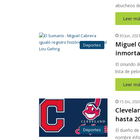
abucheos de 
Leer má
30 Jun, 202
Miguel C
Deportes
inmorta
El oriundo 
lista de pe
Leer má
15 Dic, 202
Clevela
hasta 2
Deportes
El dueño de 
nombre infor