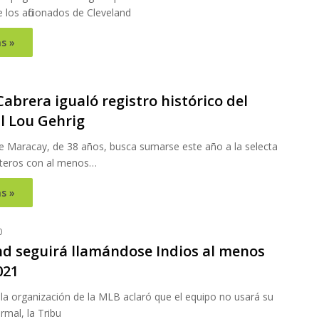
los aficionados de Cleveland
s »
1
abrera igualó registro histórico del
l Lou Gehrig
de Maracay, de 38 años, busca sumarse este año a la selecta
loteros con al menos…
s »
0
nd seguirá llamándose Indios al menos
021
la organización de la MLB aclaró que el equipo no usará su
mal, la Tribu