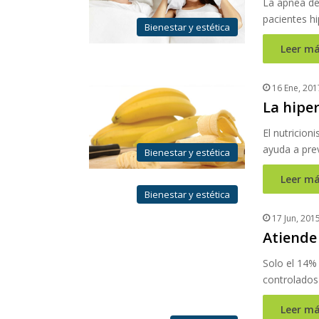
La apnea de
pacientes h
Bienestar y estética
Leer má
16 Ene, 201
La hiper
El nutricion
ayuda a pre
Bienestar y estética
Leer má
Bienestar y estética
17 Jun, 201
Atiende 
Solo el 14%
controlados
Leer má