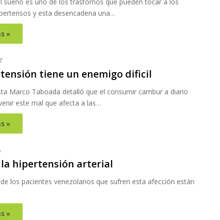
l sueño es uno de los trastornos que pueden tocar a los
ipertensos y esta desencadena una…
s »
7
tensión tiene un enemigo dificil
ista Marco Taboada detalló que el consumir cambur a diario
venir este mal que afecta a las…
s »
5
la hipertensión arterial
 de los pacientes venezolanos que sufren esta afección están
s »