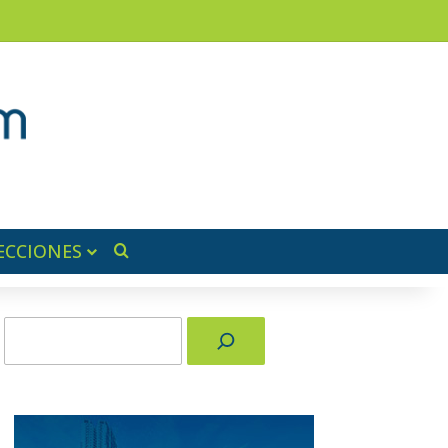
am
a lateral
ECCIONES
Buscar por
Buscar