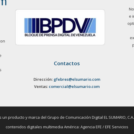
No
e 
opt
ex
con
e
Contactos
s
Dirección:
gfebres@elsumario.com
Ventas:
comercial@elsumario.com
un producto y marca del Grupo de Comunicación Digital EL SUMARIO, C.A. / 
contenidos digitales multimedia América: Agencia EFE / EFE Servicios