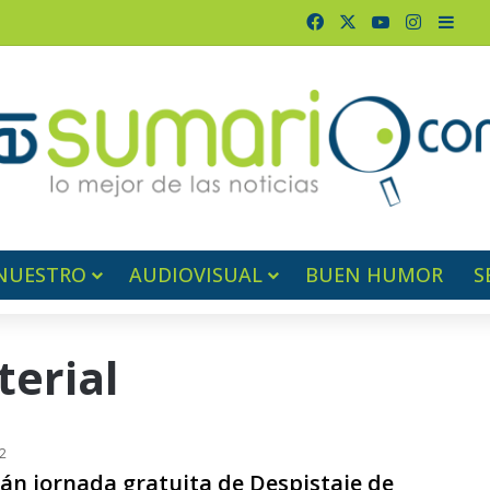
Facebook
X
YouTube
Instagr
Barr
NUESTRO
AUDIOVISUAL
BUEN HUMOR
S
terial
2
rán jornada gratuita de Despistaje de