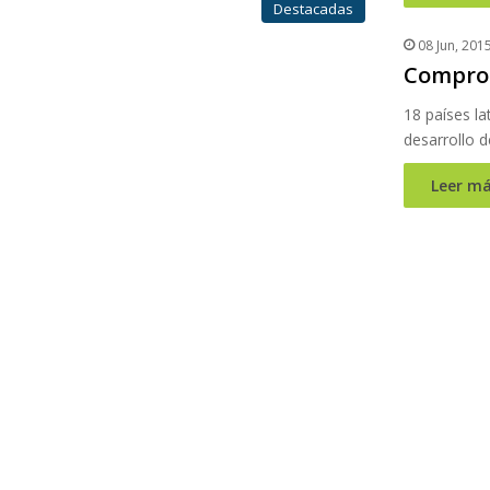
Destacadas
08 Jun, 201
Comprom
18 países l
desarrollo 
Leer má