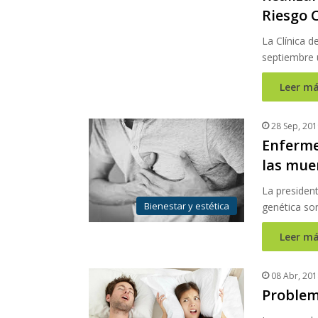
Riesgo 
La Clínica d
septiembre 
Leer má
28 Sep, 201
Enferme
las mue
La president
Bienestar y estética
genética so
Leer má
08 Abr, 201
Problem