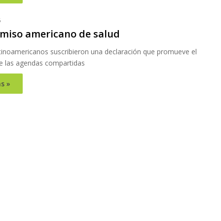
5
iso americano de salud
atinoamericanos suscribieron una declaración que promueve el
de las agendas compartidas
s »