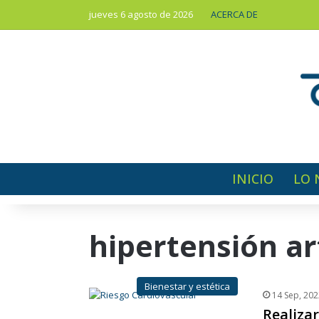
jueves 6 agosto de 2026
ACERCA DE
INICIO
LO 
hipertensión ar
Bienestar y estética
14 Sep, 202
Realiza