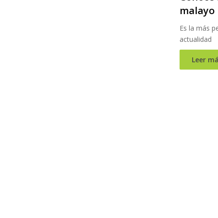
malayo
Es la más p
actualidad
Leer má