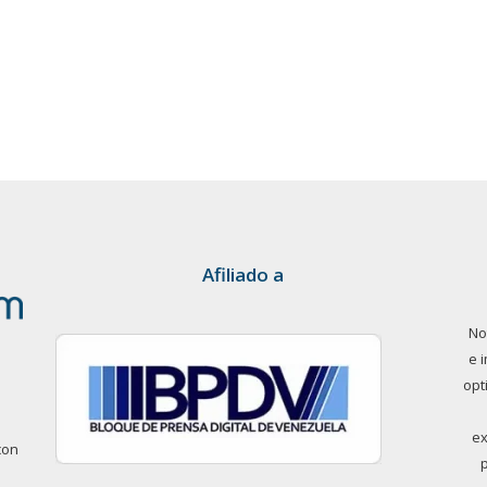
Afiliado a
No
e 
opt
ex
con