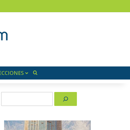
am
a lateral
ECCIONES
Buscar por
Buscar