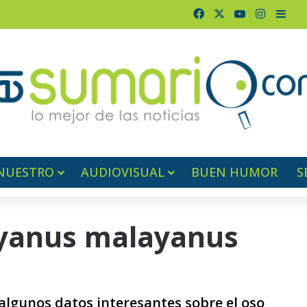
Facebook
X
YouTube
Instagr
Barr
NUESTRO
AUDIOVISUAL
BUEN HUMOR
S
ayanus malayanus
algunos datos interesantes sobre el oso