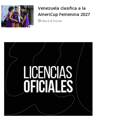
Venezuela clasifica a la
AmeriCup Femenina 2027
Hace 8 horas