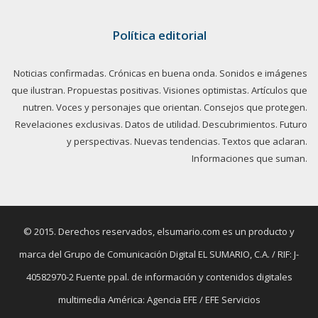
Política editorial
Noticias confirmadas. Crónicas en buena onda. Sonidos e imágenes
que ilustran. Propuestas positivas. Visiones optimistas. Artículos que
nutren. Voces y personajes que orientan. Consejos que protegen.
Revelaciones exclusivas. Datos de utilidad. Descubrimientos. Futuro
y perspectivas. Nuevas tendencias. Textos que aclaran.
Informaciones que suman.
© 2015. Derechos reservados, elsumario.com es un producto y
marca del Grupo de Comunicación Digital EL SUMARIO, C.A. / RIF: J-
40582970-2 Fuente ppal. de información y contenidos digitales
multimedia América: Agencia EFE / EFE Servicios