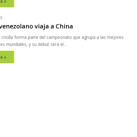
s »
15
venezolano viaja a China
n criolla forma parte del campeonato que agrupa a las mejores
es mundiales, y su debut será el…
s »