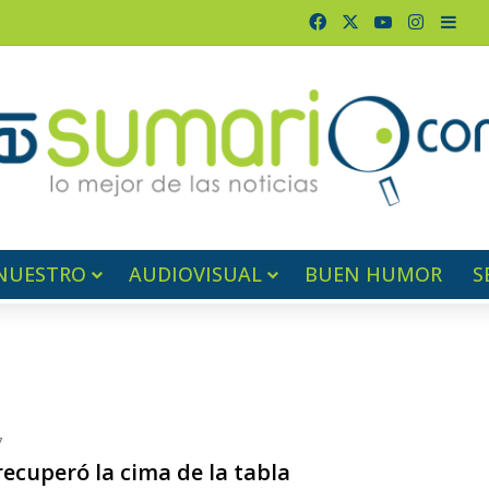
Facebook
X
YouTube
Instagr
Barr
NUESTRO
AUDIOVISUAL
BUEN HUMOR
S
7
ecuperó la cima de la tabla