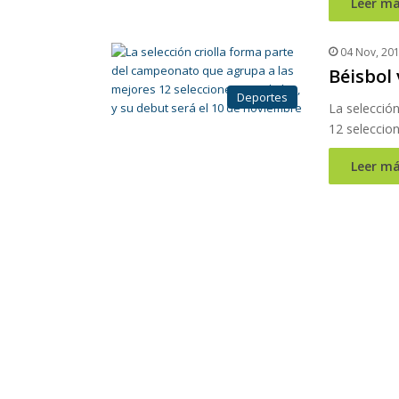
Leer má
04 Nov, 20
Béisbol 
Deportes
La selecció
12 seleccion
Leer má