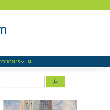
am
a lateral
ECCIONES
Buscar por
Buscar