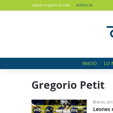
sábado 8 agosto de 2026
ACERCA DE
INICIO
LO 
Gregorio Petit
09 Dic, 201
Leones r