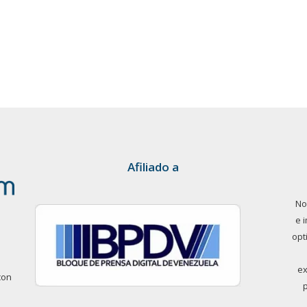
Afiliado a
No
e 
opt
ex
con