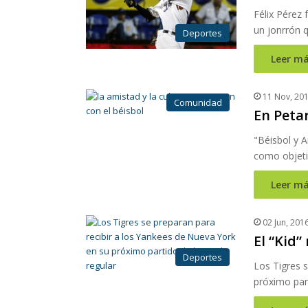
Félix Pérez 
un jonrrón q
Deportes
Leer má
11 Nov, 20
Comunidad
En Petar
"Béisbol y 
como objetiv
Leer má
02 Jun, 201
El “Kid”
Deportes
Los Tigres s
próximo part