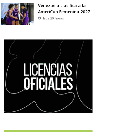
Venezuela clasifica a la
AmeriCup Femenina 2027
Hace 20 horas