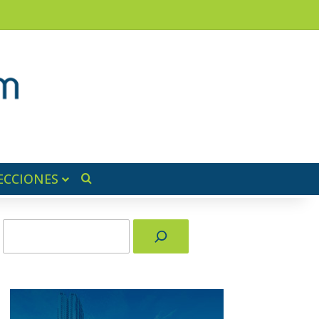
am
a lateral
ECCIONES
Buscar por
Buscar