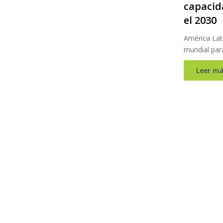
capacid
el 2030
América Lati
mundial par
Leer má