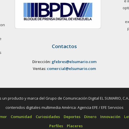
e 
opt
ex
con
e
Contactos
s
Dirección:
gfebres@elsumario.com
Ventas:
comercial@elsumario.com
un producto y marca del Grupo de Comunicación Digital EL SUMARIO, C.A. / 
contenidos digitales multimedia América: Agencia EFE / EFE Servicios
umor
Comunidad
Curiosidades
Deportes
Dinero
Innovación
Le
Perfiles
Placeres