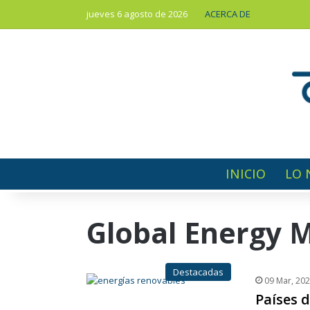
jueves 6 agosto de 2026
ACERCA DE
INICIO
LO 
Global Energy 
Destacadas
09 Mar, 20
Países 