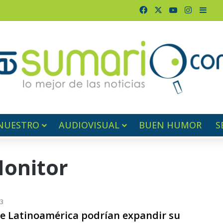
Facebook
X
YouTube
Instagr
Barr
NUESTRO
AUDIOVISUAL
BUEN HUMOR
S
Monitor
23
de Latinoamérica podrían expandir su