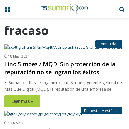
Menú
B
fracaso
Comunidad
18 May, 2024
Lino Simoes / MQD: Sin protección de la
reputación no se logran los éxitos
El Sumario – Para el ingeniero Lino Simoes, gerente general de
Más Que Digital (MQD), la reputación de una empresa se…
Leer más »
Bienestar y estética
12 Nov, 2016