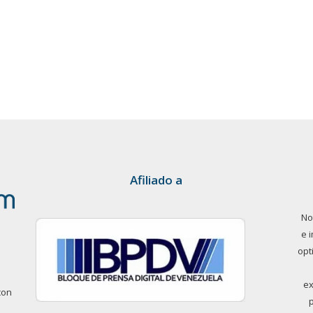
Afiliado a
No
e 
opt
ex
con