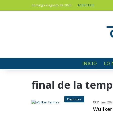
domingo 9 agosto de 2026
ACERCA DE
INICIO
LO 
final de la tem
Deportes
21 Ene, 202
Wuilker 