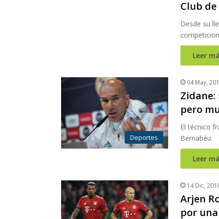
Club de
Desde su ll
competicion
Leer má
04 May, 20
Zidane:
pero mu
El técnico f
Deportes
Bernabéu
Leer má
14 Dic, 201
Arjen R
por una