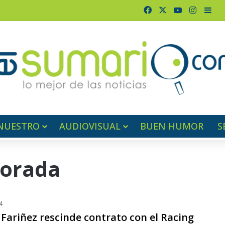
Facebook
X
YouTube
Instag
Bar
NUESTRO
AUDIOVISUAL
BUEN HUMOR
S
porada
4
Fariñez rescinde contrato con el Racing