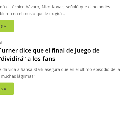
mó el técnico bávaro, Niko Kovac, señaló que el holandés
blema en el muslo que le exigirá…
s »
8
urner dice que el final de Juego de
dividirá” a los fans
e da vida a Sansa Stark asegura que en el último episodio de la
á muchas lágrimas"
s »