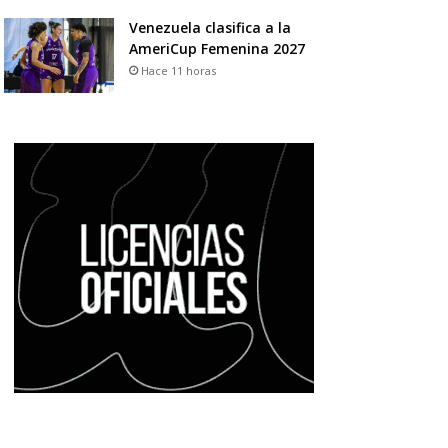
Venezuela clasifica a la
AmeriCup Femenina 2027
Hace 11 horas