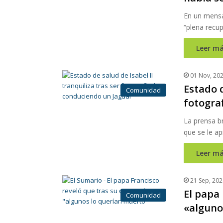
En un mensa
“plena recu
Leer má
01 Nov, 20
Estado d
Comunidad
fotogra
La prensa br
que se le a
Leer má
21 Sep, 202
El papa 
Comunidad
«alguno