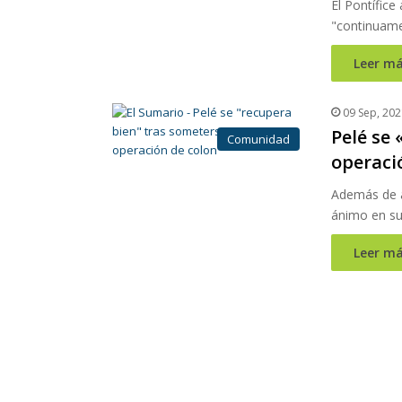
El Pontífice
"continuame
Leer má
09 Sep, 202
Pelé se
Comunidad
operaci
Además de a
ánimo en su
Leer má