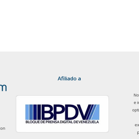
Afiliado a
No
e 
opt
ex
con