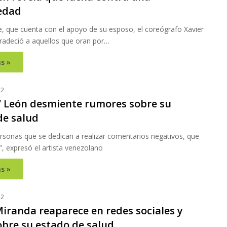
edad
e, que cuenta con el apoyo de su esposo, el coreógrafo Xavier
radeció a aquellos que oran por…
s »
22
’ León desmiente rumores sobre su
de salud
ersonas que se dedican a realizar comentarios negativos, que
”, expresó el artista venezolano
s »
22
iranda reaparece en redes sociales y
obre su estado de salud