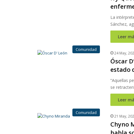
enferm
La intérpret
Sánchez, ag
Leer má
Comunidad
24 May, 20
Óscar D
estado 
“Aquellas p
se retracten
Leer má
Comunidad
21 May, 20
Chyno M
habla s