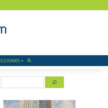
am
a lateral
ECCIONES
Buscar por
Buscar