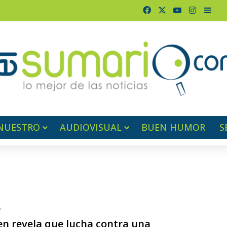
Facebook
X
YouTube
Instagr
Barr
NUESTRO
AUDIOVISUAL
BUEN HUMOR
S
d
2
en revela que lucha contra una