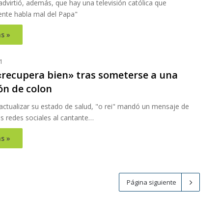
 advirtió, además, que hay una televisión católica que
nte habla mal del Papa"
s »
1
 «recupera bien» tras someterse a una
ón de colon
ctualizar su estado de salud, "o rei" mandó un mensaje de
s redes sociales al cantante…
s »
Página siguiente