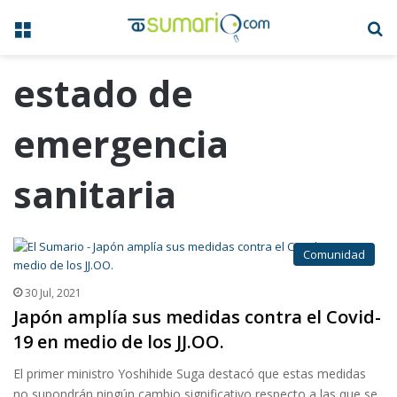
Menú
B
estado de
emergencia
sanitaria
Comunidad
30 Jul, 2021
Japón amplía sus medidas contra el Covid-
19 en medio de los JJ.OO.
El primer ministro Yoshihide Suga destacó que estas medidas
no supondrán ningún cambio significativo respecto a las que se