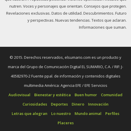
nutren. Voces y personajes que orientan. Consejos que protegen.
Revelaciones exclusivas. Datos de utilidad. Descubrimientos. Futuro
y perspectivas. Nuevas tendencias. Textos que aclaran.
Informaciones que suman.
© 2015. Derechos reservados, elsumario.com es un producto y
marca del Grupo de Comunicación Digital EL SUMARIO, C.A. / RIF: J-
40582970-2 Fuente ppal. de información y contenidos digitales
multimedia América: Agencia EFE / EFE Servicios
Audiovisual
Bienestar y estética
Buen humor
Comunidad
Curiosidades
Deportes
Dinero
Innovación
Letras que alegran
Lo nuestro
Mundo animal
Perfiles
Placeres