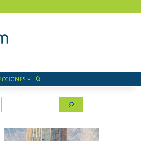
am
a lateral
ECCIONES
Buscar por
Buscar