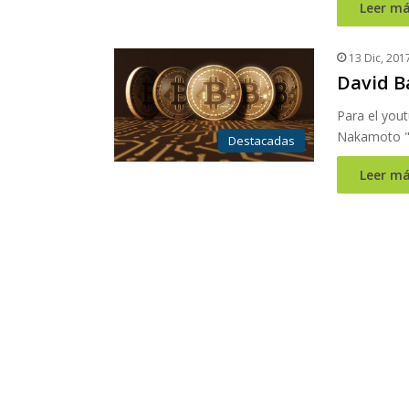
Leer má
13 Dic, 201
David Ba
Para el you
Nakamoto "s
Destacadas
Leer má