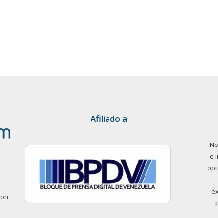
Afiliado a
No
e 
opt
ex
con