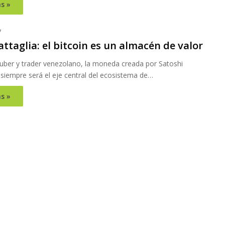
s »
7
ttaglia: el bitcoin es un almacén de valor
tuber y trader venezolano, la moneda creada por Satoshi
iempre será el eje central del ecosistema de…
s »