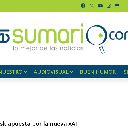
Facebook
X
YouTube
Instagr
Barr
NUESTRO
AUDIOVISUAL
BUEN HUMOR
S
sk apuesta por la nueva xAI