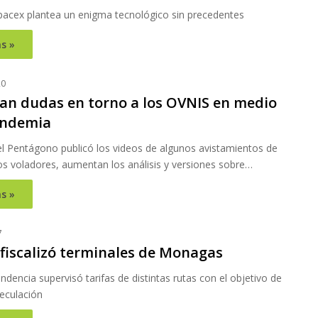
pacex plantea un enigma tecnológico sin precedentes
s »
20
n dudas en torno a los OVNIS en medio
andemia
l Pentágono publicó los videos de algunos avistamientos de
os voladores, aumentan los análisis y versiones sobre…
s »
7
fiscalizó terminales de Monagas
ndencia supervisó tarifas de distintas rutas con el objetivo de
peculación