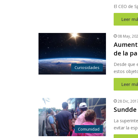
El CEO de S
Leer má
08 May, 20
Aumenta
de la p
Desde que e
Curiosidades
estos objet
Leer má
28 Dic, 201
Sundde 
La superinte
evitar la es
Comunidad