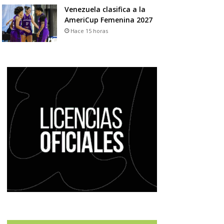
Venezuela clasifica a la
AmeriCup Femenina 2027
Hace 15 horas