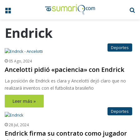
Menú
B
Endrick
Deportes
05 Ago, 2024
Ancelotti pidió «paciencia» con Endrick
La posición de Endrick es clara y Ancelotti dejó claro que no
realizará inventos con el futbolista brasileño
Leer más »
Deportes
28 Jul, 2024
Endrick firma su contrato como jugador