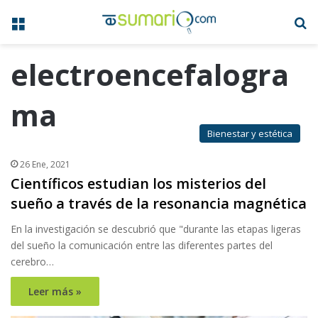
Menú
B
electroencefalogra
ma
Bienestar y estética
26 Ene, 2021
Científicos estudian los misterios del
sueño a través de la resonancia magnética
En la investigación se descubrió que "durante las etapas ligeras
del sueño la comunicación entre las diferentes partes del
cerebro…
Leer más »