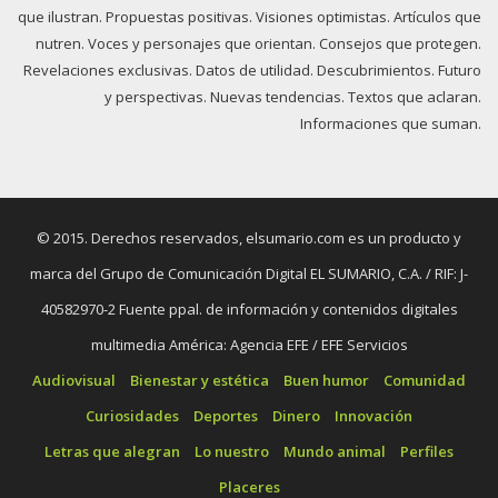
que ilustran. Propuestas positivas. Visiones optimistas. Artículos que
nutren. Voces y personajes que orientan. Consejos que protegen.
Revelaciones exclusivas. Datos de utilidad. Descubrimientos. Futuro
y perspectivas. Nuevas tendencias. Textos que aclaran.
Informaciones que suman.
© 2015. Derechos reservados, elsumario.com es un producto y
marca del Grupo de Comunicación Digital EL SUMARIO, C.A. / RIF: J-
40582970-2 Fuente ppal. de información y contenidos digitales
multimedia América: Agencia EFE / EFE Servicios
Audiovisual
Bienestar y estética
Buen humor
Comunidad
Curiosidades
Deportes
Dinero
Innovación
Letras que alegran
Lo nuestro
Mundo animal
Perfiles
Placeres