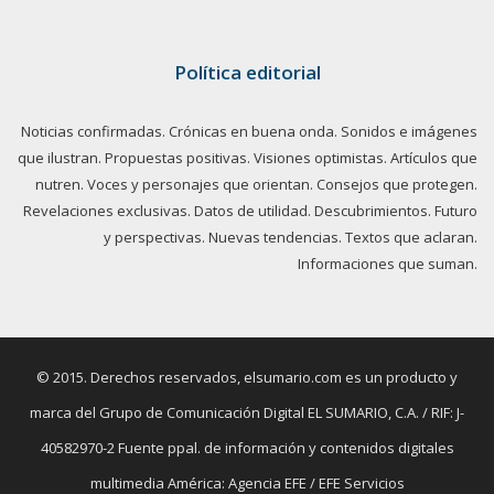
Política editorial
Noticias confirmadas. Crónicas en buena onda. Sonidos e imágenes
que ilustran. Propuestas positivas. Visiones optimistas. Artículos que
nutren. Voces y personajes que orientan. Consejos que protegen.
Revelaciones exclusivas. Datos de utilidad. Descubrimientos. Futuro
y perspectivas. Nuevas tendencias. Textos que aclaran.
Informaciones que suman.
© 2015. Derechos reservados, elsumario.com es un producto y
marca del Grupo de Comunicación Digital EL SUMARIO, C.A. / RIF: J-
40582970-2 Fuente ppal. de información y contenidos digitales
multimedia América: Agencia EFE / EFE Servicios