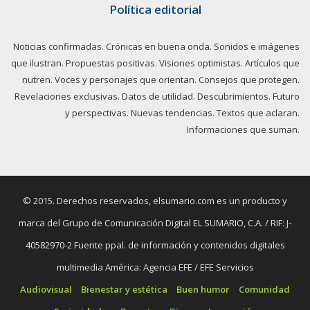
Política editorial
Noticias confirmadas. Crónicas en buena onda. Sonidos e imágenes
que ilustran. Propuestas positivas. Visiones optimistas. Artículos que
nutren. Voces y personajes que orientan. Consejos que protegen.
Revelaciones exclusivas. Datos de utilidad. Descubrimientos. Futuro
y perspectivas. Nuevas tendencias. Textos que aclaran.
Informaciones que suman.
© 2015. Derechos reservados, elsumario.com es un producto y
marca del Grupo de Comunicación Digital EL SUMARIO, C.A. / RIF: J-
40582970-2 Fuente ppal. de información y contenidos digitales
multimedia América: Agencia EFE / EFE Servicios
Audiovisual
Bienestar y estética
Buen humor
Comunidad