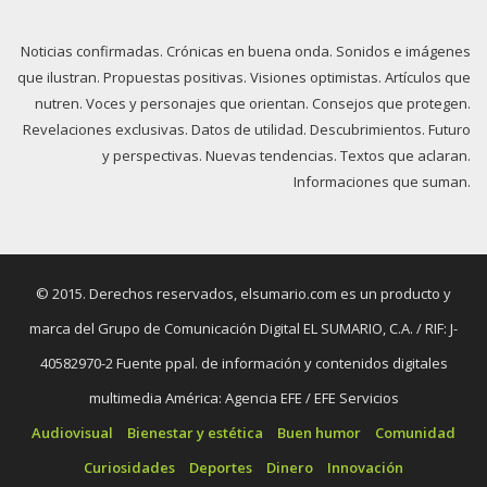
Noticias confirmadas. Crónicas en buena onda. Sonidos e imágenes
que ilustran. Propuestas positivas. Visiones optimistas. Artículos que
nutren. Voces y personajes que orientan. Consejos que protegen.
Revelaciones exclusivas. Datos de utilidad. Descubrimientos. Futuro
y perspectivas. Nuevas tendencias. Textos que aclaran.
Informaciones que suman.
© 2015. Derechos reservados, elsumario.com es un producto y
marca del Grupo de Comunicación Digital EL SUMARIO, C.A. / RIF: J-
40582970-2 Fuente ppal. de información y contenidos digitales
multimedia América: Agencia EFE / EFE Servicios
Audiovisual
Bienestar y estética
Buen humor
Comunidad
Curiosidades
Deportes
Dinero
Innovación