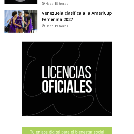
Hace 18 horas
Venezuela clasifica a la AmeriCup
Femenina 2027
Hace 19 horas