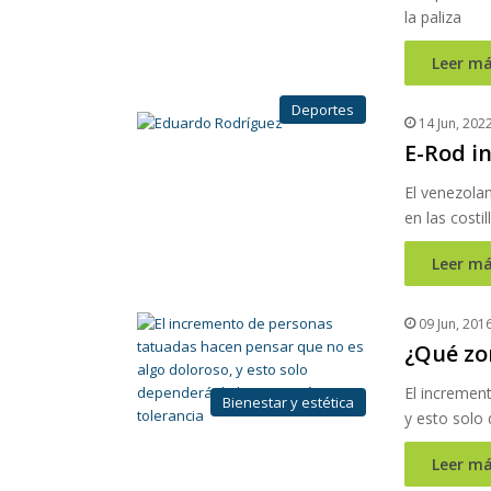
la paliza
Leer má
Deportes
14 Jun, 202
E-Rod in
El venezolan
en las costil
Leer má
09 Jun, 201
¿Qué zo
El incremen
Bienestar y estética
y esto solo
Leer má