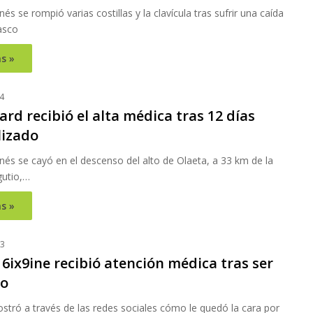
anés se rompió varias costillas y la clavícula tras sufrir una caída
asco
s »
4
rd recibió el alta médica tras 12 días
lizado
danés se cayó en el descenso del alto de Olaeta, a 33 km de la
utio,…
s »
23
6ix9ine recibió atención médica tras ser
do
stró a través de las redes sociales cómo le quedó la cara por