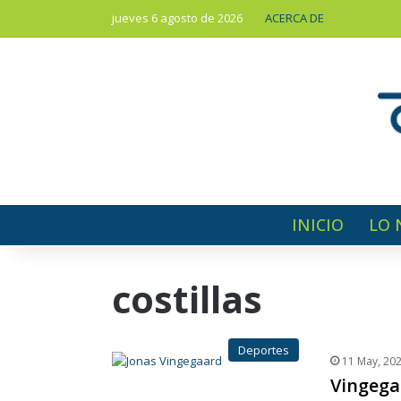
jueves 6 agosto de 2026
ACERCA DE
INICIO
LO 
costillas
Deportes
11 May, 20
Vingega