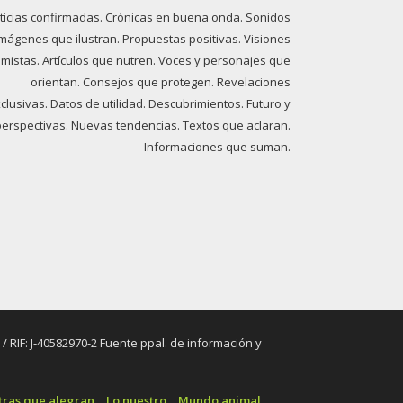
ticias confirmadas. Crónicas en buena onda. Sonidos
imágenes que ilustran. Propuestas positivas. Visiones
imistas. Artículos que nutren. Voces y personajes que
orientan. Consejos que protegen. Revelaciones
clusivas. Datos de utilidad. Descubrimientos. Futuro y
perspectivas. Nuevas tendencias. Textos que aclaran.
Informaciones que suman.
RIF: J-40582970-2 Fuente ppal. de información y
tras que alegran
Lo nuestro
Mundo animal