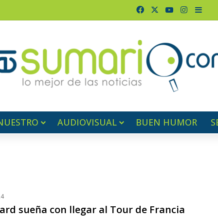
Facebook
X
YouTube
Instagr
Barr
NUESTRO
AUDIOVISUAL
BUEN HUMOR
S
24
ard sueña con llegar al Tour de Francia