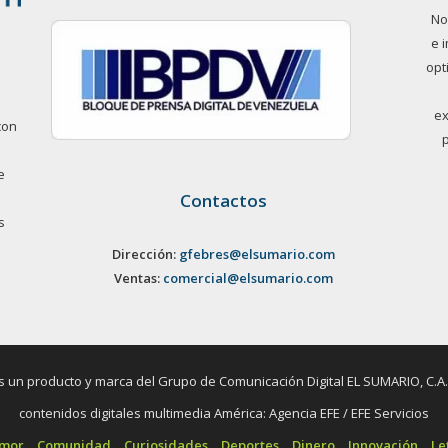
No
e 
opt
ex
con
e
Contactos
s
Dirección:
gfebres@elsumario.com
Ventas:
comercial@elsumario.com
un producto y marca del Grupo de Comunicación Digital EL SUMARIO, C.A. / 
contenidos digitales multimedia América: Agencia EFE / EFE Servicios
umor
Comunidad
Curiosidades
Deportes
Dinero
Innovación
Le