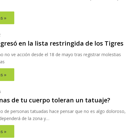
s »
2
gresó en la lista restringida de los Tigres
o no ve acción desde el 18 de mayo tras registrar molestias
las
s »
6
nas de tu cuerpo toleran un tatuaje?
to de personas tatuadas hace pensar que no es algo doloroso,
 dependerá de la zona y…
s »