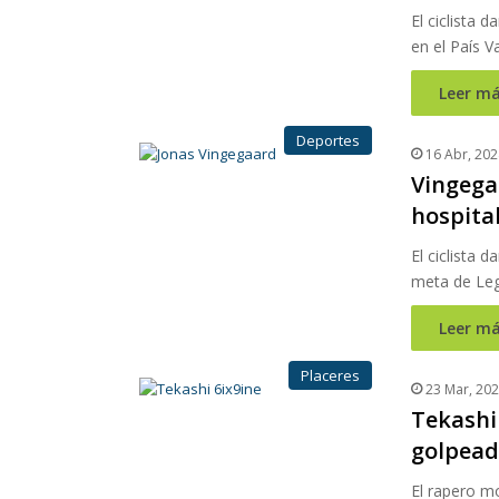
El ciclista d
en el País V
Leer má
Deportes
16 Abr, 202
Vingegaa
hospita
El ciclista 
meta de Leg
Leer má
Placeres
23 Mar, 20
Tekashi 
golpea
El rapero mo