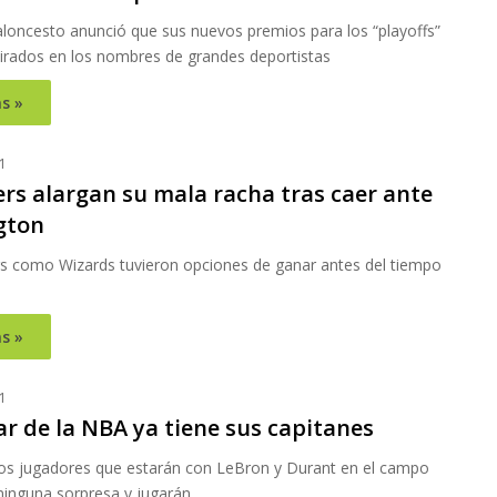
aloncesto anunció que sus nuevos premios para los “playoffs”
pirados en los nombres de grandes deportistas
s »
1
ers alargan su mala racha tras caer ante
gton
s como Wizards tuvieron opciones de ganar antes del tiempo
s »
1
tar de la NBA ya tiene sus capitanes
 los jugadores que estarán con LeBron y Durant en el campo
ninguna sorpresa y jugarán…