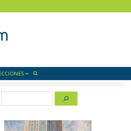
am
a lateral
ECCIONES
Buscar por
Buscar