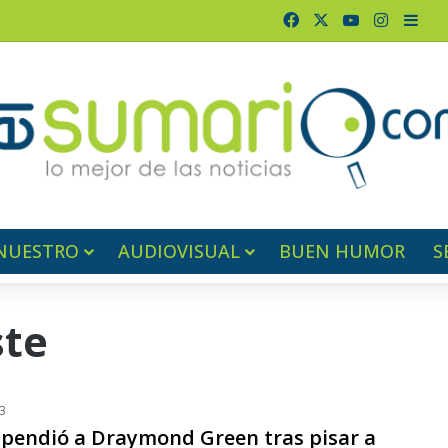
Facebook
X
YouTube
Instagr
Barr
NUESTRO
AUDIOVISUAL
BUEN HUMOR
S
ste
3
pendió a Draymond Green tras pisar a