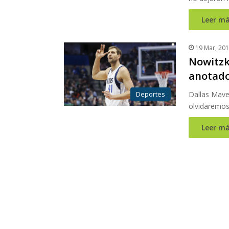
Leer má
19 Mar, 20
Nowitzk
anotado
Deportes
Dallas Mave
olvidaremos
Leer má