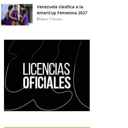
Venezuela clasifica a la
AmeriCup Femenina 2027
Hace 17 horas