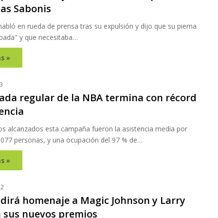
as Sabonis
 habló en rueda de prensa tras su expulsión y dijo que su pierna
pada" y que necesitaba…
s »
3
da regular de la NBA termina con récord
encia
ros alcanzados esta campaña fueron la asistencia media por
8.077 personas, y una ocupación del 97 % de…
s »
22
dirá homenaje a Magic Johnson y Larry
n sus nuevos premios