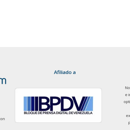
Afiliado a
No
e 
opt
ex
con