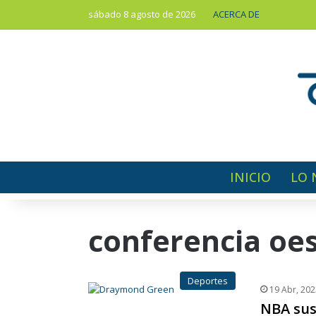
sábado 8 agosto de 2026
ACERCA DE
INICIO
LO 
conferencia oe
Deportes
19 Abr, 202
NBA sus