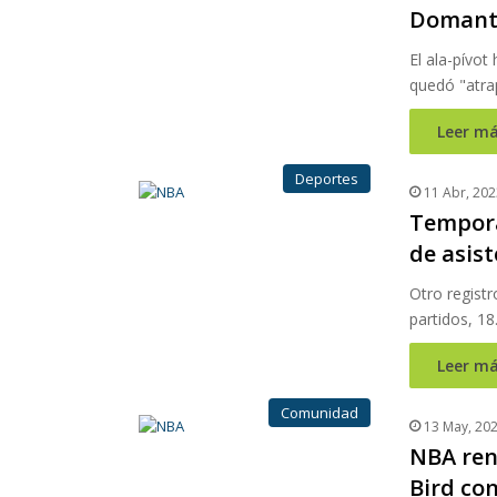
Domant
El ala-pívot
quedó "atra
Leer má
Deportes
11 Abr, 202
Tempora
de asist
Otro regist
partidos, 1
Leer má
Comunidad
13 May, 20
NBA ren
Bird co