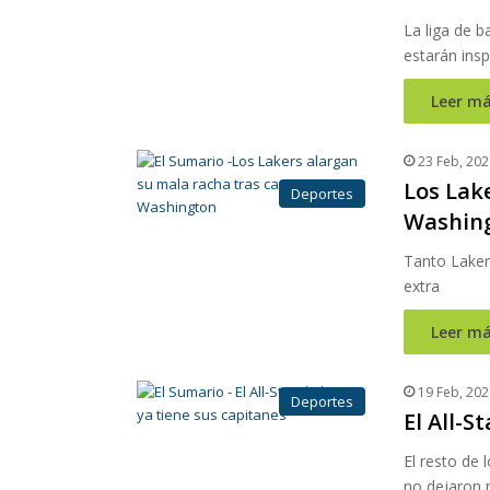
La liga de b
estarán ins
Leer má
23 Feb, 202
Los Lak
Deportes
Washin
Tanto Laker
extra
Leer má
19 Feb, 202
Deportes
El All-S
El resto de
no dejaron 