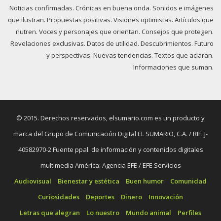
Noticias confirmadas. Crónicas en buena onda. Sonidos e imágenes
que ilustran. Propuestas positivas. Visiones optimistas. Artículos que
nutren. Voces y personajes que orientan. Consejos que protegen.
Revelaciones exclusivas. Datos de utilidad. Descubrimientos. Futuro
y perspectivas. Nuevas tendencias. Textos que aclaran.
Informaciones que suman.
© 2015. Derechos reservados, elsumario.com es un producto y
marca del Grupo de Comunicación Digital EL SUMARIO, C.A. / RIF: J-
40582970-2 Fuente ppal. de información y contenidos digitales
multimedia América: Agencia EFE / EFE Servicios
Audiovisual
Bienestar y estética
Buen humor
Comunidad
Curiosidades
Deportes
Dinero
Innovación
Letras que alegran
Lo nuestro
Mundo animal
Perfiles