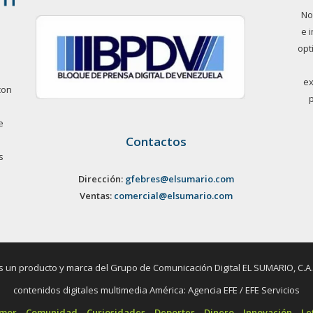
No
e 
opt
ex
con
e
Contactos
s
Dirección:
gfebres@elsumario.com
Ventas:
comercial@elsumario.com
un producto y marca del Grupo de Comunicación Digital EL SUMARIO, C.A. / 
contenidos digitales multimedia América: Agencia EFE / EFE Servicios
umor
Comunidad
Curiosidades
Deportes
Dinero
Innovación
Le