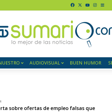
Facebook
X
YouTube
Instagr
Barr
NUESTRO
AUDIOVISUAL
BUEN HUMOR
S
4
erta sobre ofertas de empleo falsas que