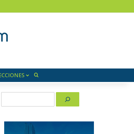
am
a lateral
ECCIONES
Buscar por
Buscar