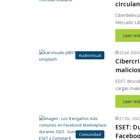
circulan
Ciberdelinc
Mercado Lib
Leer má
23 Jul, 2024
Audiovisual
Cibercr
malicio
ESET descubr
cargas mali
Leer má
27 Dic, 202
ESET: D
Comunidad
Faceboo