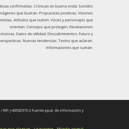
ticias confirmadas. Crónicas en buena onda. Sonidos
imágenes que ilustran. Propuestas positivas. Visiones
imistas. Artículos que nutren. Voces y personajes que
orientan. Consejos que protegen. Revelaciones
clusivas. Datos de utilidad. Descubrimientos. Futuro y
perspectivas. Nuevas tendencias. Textos que aclaran.
Informaciones que suman.
RIF: J-40582970-2 Fuente ppal. de información y
tras que alegran
Lo nuestro
Mundo animal