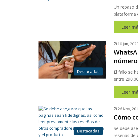
Un repaso d
plataforma 
Leer má
10 Jun, 202
WhatsAp
números
Destacadas
El fallo se 
entre 290.0
Leer má
26 Nov, 20
Cómo co
Se debe aseg
Destacadas
reseñas de 