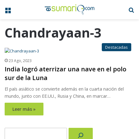
Menú
B
Chandrayaan-3
Destacadas
23 Ago, 2023
India logró aterrizar una nave en el polo
sur de la Luna
El país asiático se convierte además en la cuarta nación del
mundo, junto con EE.UU., Rusia y China, en marcar…
Leer más »
Buscar