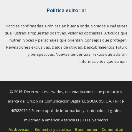
Política editorial
Noticias confirmadas. Crónicas en buena onda. Sonidos e imágenes
que ilustran. Propuestas positivas. Visiones optimistas. Artículos que
nutren. Voces y personajes que orientan. Consejos que protegen.
Revelaciones exclusivas. Datos de utilidad. Descubrimientos. Futuro
y perspectivas. Nuevas tendencias. Textos que aclaran.
Informaciones que suman.
© 2015. Derechos reservados, elsumario.com es un producto y
marca del Grupo de Comunicación Digital EL SUMARIO, C.A. / RIF: J-
40582970-2 Fuente ppal. de información y contenidos digitales
multimedia América: Agencia EFE / EFE Servicios
Audiovisual
Bienestar y estética
Buen humor
Comunidad