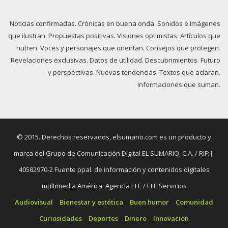
Noticias confirmadas. Crónicas en buena onda. Sonidos e imágenes
que ilustran. Propuestas positivas. Visiones optimistas. Artículos que
nutren. Voces y personajes que orientan. Consejos que protegen.
Revelaciones exclusivas. Datos de utilidad. Descubrimientos. Futuro
y perspectivas. Nuevas tendencias. Textos que aclaran.
Informaciones que suman.
© 2015. Derechos reservados, elsumario.com es un producto y
marca del Grupo de Comunicación Digital EL SUMARIO, C.A. / RIF: J-
40582970-2 Fuente ppal. de información y contenidos digitales
multimedia América: Agencia EFE / EFE Servicios
Audiovisual
Bienestar y estética
Buen humor
Comunidad
Curiosidades
Deportes
Dinero
Innovación