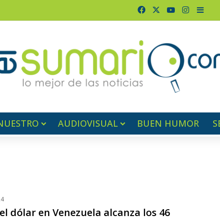
Facebook
X
YouTube
Instagr
Barr
NUESTRO
AUDIOVISUAL
BUEN HUMOR
S
24
el dólar en Venezuela alcanza los 46