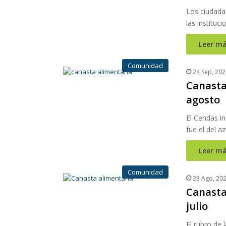
Los ciudada
las instituc
Leer má
Comunidad
24 Sep, 202
Canasta
agosto
El Cendas i
fue el del a
Leer má
Comunidad
23 Ago, 20
Canasta
julio
El rubro de 