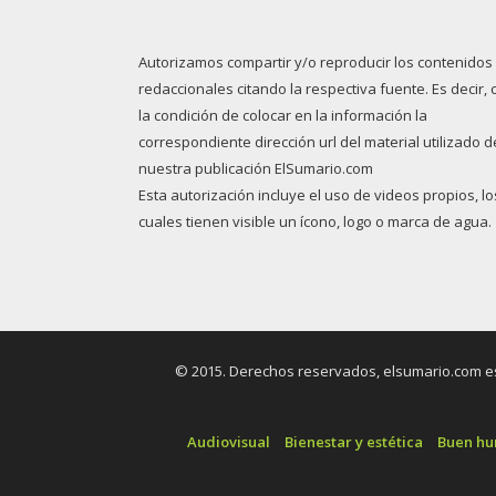
Autorizamos compartir y/o reproducir los contenidos
redaccionales citando la respectiva fuente. Es decir, 
la condición de colocar en la información la
correspondiente dirección url del material utilizado d
nuestra publicación ElSumario.com
Esta autorización incluye el uso de videos propios, lo
cuales tienen visible un ícono, logo o marca de agua.
© 2015. Derechos reservados, elsumario.com es 
Audiovisual
Bienestar y estética
Buen h