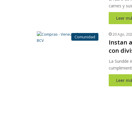
carnes y su
Leer má
20 Ago, 20
Comunidad
Instan a
con divi
La Sundde in
cumplimient
Leer má