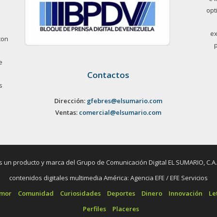
opt
ex
con
e
Contactos
s
Dirección:
gfebres@elsumario.com
Ventas:
comercial@elsumario.com
un producto y marca del Grupo de Comunicación Digital EL SUMARIO, C.A. / 
contenidos digitales multimedia América: Agencia EFE / EFE Servicios
umor
Comunidad
Curiosidades
Deportes
Dinero
Innovación
Le
Perfiles
Placeres