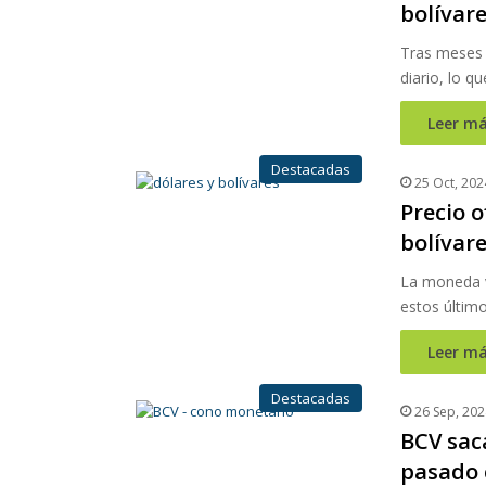
bolívare
Tras meses 
diario, lo q
Leer má
Destacadas
25 Oct, 202
Precio o
bolívar
La moneda v
estos último
Leer má
Destacadas
26 Sep, 202
BCV saca
pasado 