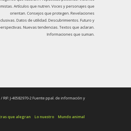
imistas. Artículos que nutren. Voces y personajes que
orientan. Consejos que protegen. Revelaciones
clusivas. Datos de utilidad. Descubrimientos. Futuro y
perspectivas. Nuevas tendencias. Textos que aclaran.
Informaciones que suman.
RIF: J-40582970-2 Fuente ppal. de información y
tras que alegran
Lo nuestro
Mundo animal