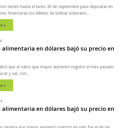
nos tienen hasta el lunes 30 de septiembre para depositar en
iones financieras los billetes de bolívar soberano…
s »
4
 alimentaria en dólares bajó su precio en
ndicó que el rubro que mayor aumento registró el mes pasado
zúcar y sal, con…
s »
24
 alimentaria en dólares bajó su precio en
la canasta que mayor aumento registró en julio fue el de las