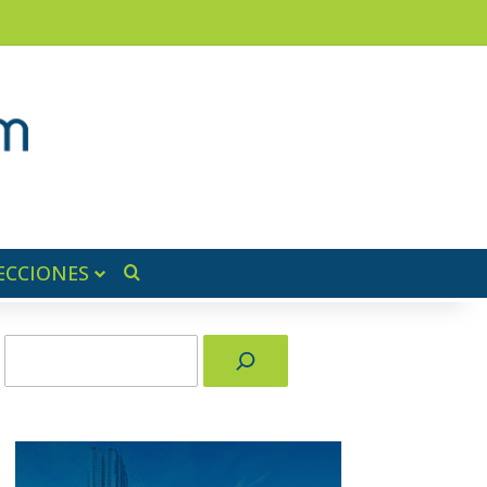
am
a lateral
ECCIONES
Buscar por
Buscar