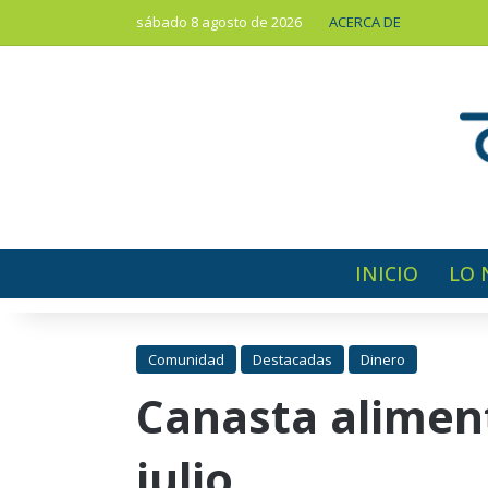
sábado 8 agosto de 2026
ACERCA DE
INICIO
LO 
Comunidad
Destacadas
Dinero
Canasta aliment
julio