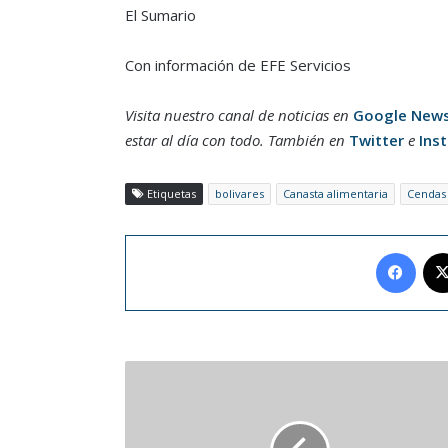
El Sumario
Con información de EFE Servicios
Visita nuestro canal de noticias en
Google New
estar al día con todo. También en
Twitter
e
Ins
Etiquetas
bolivares
Canasta alimentaria
Cendas
Face
Danny
Ocean
cantará
en