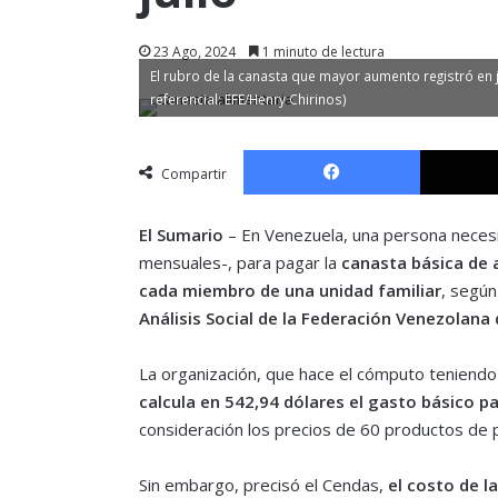
23 Ago, 2024
1 minuto de lectura
El rubro de la canasta que mayor aumento registró en j
referencial: EFE/Henry Chirinos)
Facebook
Compartir
El Sumario
– En Venezuela, una persona necesi
mensuales-, para pagar la
canasta básica de 
cada miembro de una unidad familiar
, según
Análisis Social de la Federación Venezolan
La organización, que hace el cómputo teniend
calcula en 542,94 dólares el gasto básico pa
consideración los precios de 60 productos de 
Sin embargo, precisó el Cendas,
el costo de l