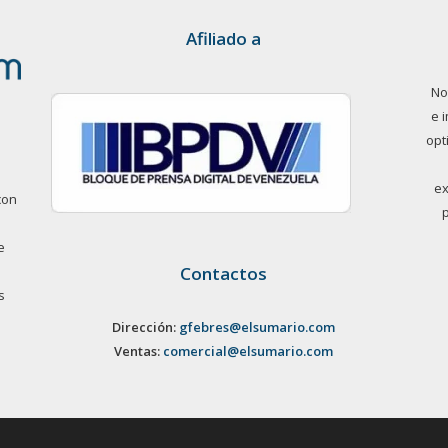
Afiliado a
No
e 
opt
ex
con
e
Contactos
s
Dirección:
gfebres@elsumario.com
Ventas:
comercial@elsumario.com