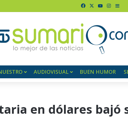
Facebook
X
YouTube
Instagr
Barr
NUESTRO
AUDIOVISUAL
BUEN HUMOR
S
aria en dólares bajó 