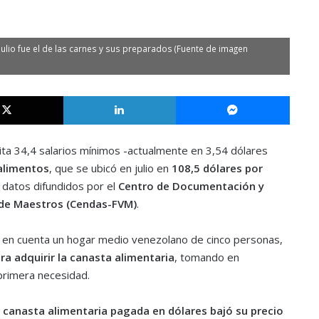
ulio fue el de las carnes y sus preparados (Fuente de imagen
X
LinkedIn
Messe
ta 34,4 salarios mínimos -actualmente en 3,54 dólares
alimentos
, que se ubicó en julio en
108,5 dólares por
 datos difundidos por el
Centro de Documentación y
a de Maestros (Cendas-FVM)
.
o en cuenta un hogar medio venezolano de cinco personas,
ra adquirir la canasta alimentaria
, tomando en
primera necesidad.
a canasta alimentaria pagada en dólares bajó su precio