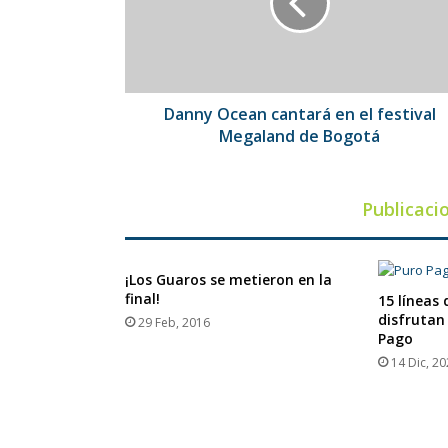
el
festival
Megaland
de
Bogotá
Danny Ocean cantará en el festival
Megaland de Bogotá
Publicaci
¡Los Guaros se metieron en la
final!
15 líneas
disfrutan
29 Feb, 2016
Pago
14 Dic, 2