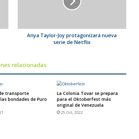
nueva
serie
de
Netflix
Anya Taylor-Joy protagonizará nueva
serie de Netflix
ones relacionadas
 de transporte
La Colonia Tovar se prepara
 las bondades de Puro
para el Oktoberfest más
original de Venezuela
021
25 Oct, 2022