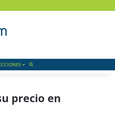
am
a lateral
ECCIONES
Buscar por
su precio en