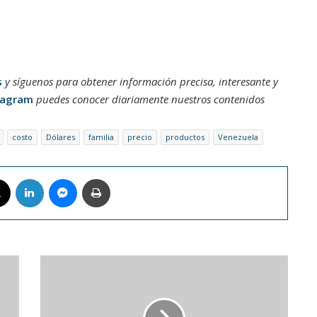
s
y síguenos para obtener información precisa, interesante y
tagram
puedes conocer diariamente nuestros contenidos
costo
Dólares
familia
precio
productos
Venezuela
book
X
LinkedIn
Messenger
Imprimir
Anya
Taylor-
Joy
protagonizará