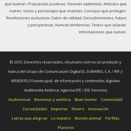
que ilustran. Propuestas positivas. Visiones optimistas. Artículos que
nutren. Voces y personajes que orientan. Consejos que protegen.
Revelaciones exclusivas. Datos de utilidad. Descubrimientos. Futuro
y perspectivas. Nuevas tendencias. Textos que aclaran.
Informaciones que suman.
© 2015. Derechos reservados, elsumario.com es un producto y
marca del Grupo de Comunicación Digital EL SUMARIO, C.A. / RIF: J-
40582970-2 Fuente ppal. de información y contenidos digitales
multimedia América: Agencia EFE / EFE Servicios
Audiovisual
Bienestar y estética
Buen humor
Comunidad
Curiosidades
Deportes
Dinero
Innovación
Letras que alegran
Lo nuestro
Mundo animal
Perfiles
Placeres