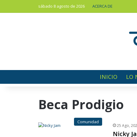
sábado 8 agosto de 2026
ACERCA DE
INICIO
LO 
Beca Prodigio
Comunidad
25 Ago, 20
Nicky J