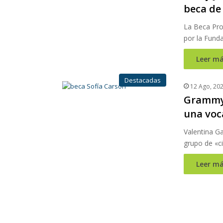
beca de
La Beca Pro
por la Fund
Leer má
Destacadas
12 Ago, 20
Grammy 
una voc
Valentina Ga
grupo de «ci
Leer má