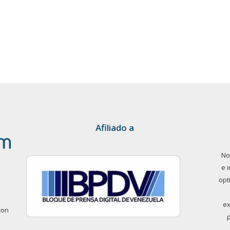
Afiliado a
No
e 
opt
ex
con