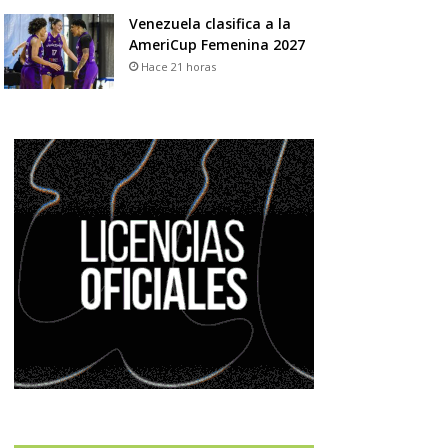
Venezuela clasifica a la
AmeriCup Femenina 2027
Hace 21 horas