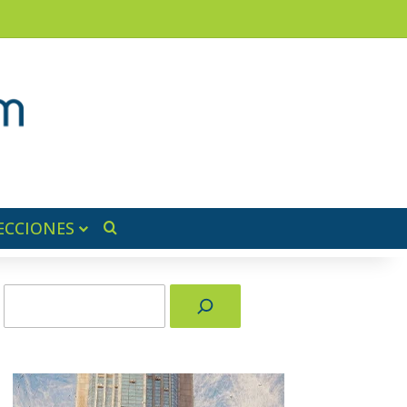
am
a lateral
ECCIONES
Buscar por
Buscar