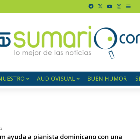
Facebook
X
YouTube
Instagr
Barr
NUESTRO
AUDIOVISUAL
BUEN HUMOR
S
23
am ayuda a pianista dominicano con una