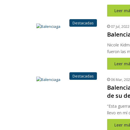
Leer má
Destacadas
07 Jul, 2022
Balencia
Nicole Kidm
fueron las 
Leer má
Destacadas
06 Mar, 20
Balenci
de su de
“Esta guerr
llevo en mí
Leer má