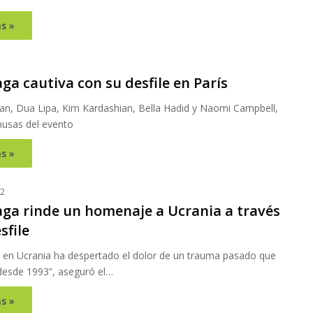
s »
ga cautiva con su desfile en París
an, Dua Lipa, Kim Kardashian, Bella Hadid y Naomi Campbell,
musas del evento
s »
22
aga rinde un homenaje a Ucrania a través
sfile
a en Ucrania ha despertado el dolor de un trauma pasado que
 desde 1993”, aseguró el…
s »