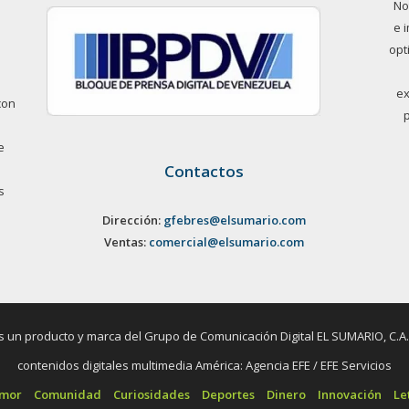
No
e 
opt
ex
con
e
Contactos
s
Dirección:
gfebres@elsumario.com
Ventas:
comercial@elsumario.com
un producto y marca del Grupo de Comunicación Digital EL SUMARIO, C.A. / 
contenidos digitales multimedia América: Agencia EFE / EFE Servicios
umor
Comunidad
Curiosidades
Deportes
Dinero
Innovación
Le