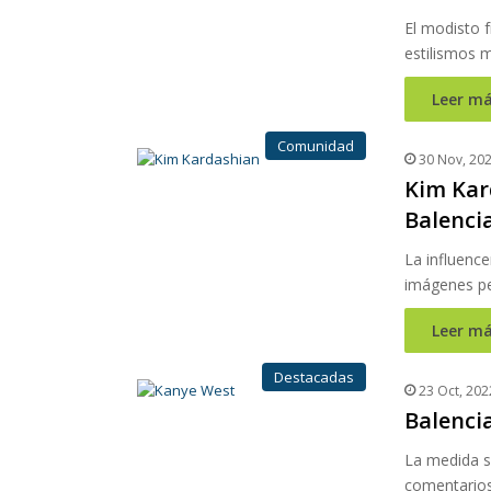
El modisto 
estilismos m
Leer má
Comunidad
30 Nov, 20
Kim Kar
Balenci
La influence
imágenes pe
Leer má
Destacadas
23 Oct, 202
Balenci
La medida s
comentarios