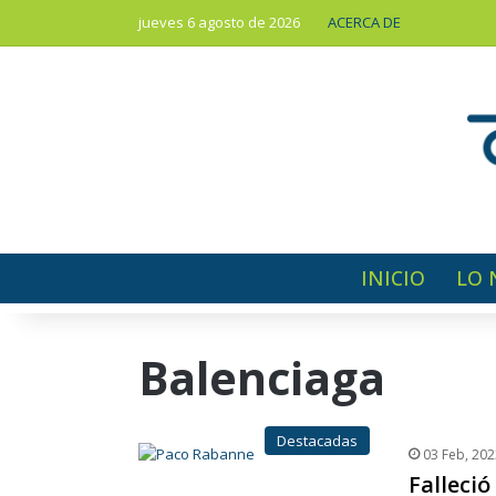
jueves 6 agosto de 2026
ACERCA DE
INICIO
LO 
Balenciaga
Destacadas
03 Feb, 202
Falleci