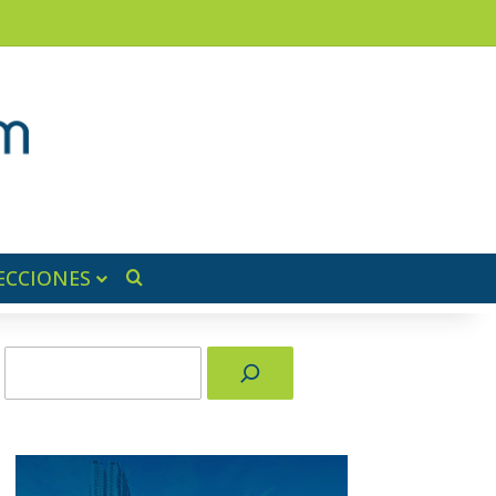
am
a lateral
ECCIONES
Buscar por
Buscar