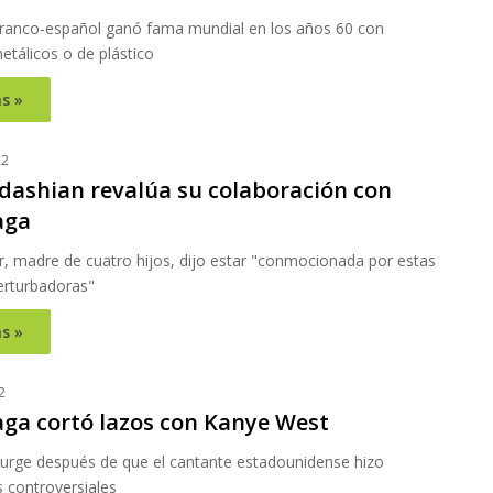
franco-español ganó fama mundial en los años 60 con
etálicos o de plástico
s »
22
dashian revalúa su colaboración con
aga
r, madre de cuatro hijos, dijo estar "conmocionada por estas
rturbadoras"
s »
2
aga cortó lazos con Kanye West
urge después de que el cantante estadounidense hizo
 controversiales