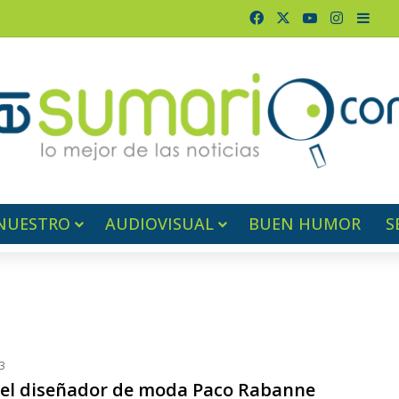
Facebook
X
YouTube
Instagr
Barr
NUESTRO
AUDIOVISUAL
BUEN HUMOR
S
3
ó el diseñador de moda Paco Rabanne