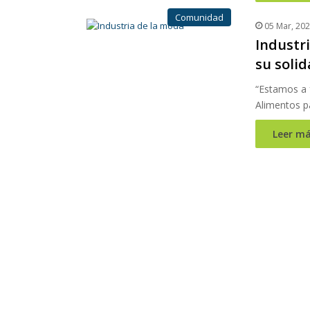
Comunidad
05 Mar, 20
Industr
su soli
“Estamos a 
Alimentos p
Leer má