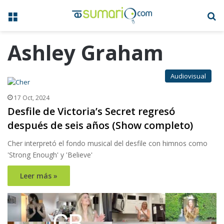
Menú
B
Ashley Graham
Audiovisual
17 Oct, 2024
Desfile de Victoria’s Secret regresó
después de seis años (Show completo)
Cher interpretó el fondo musical del desfile con himnos como
'Strong Enough' y 'Believe'
Leer más »