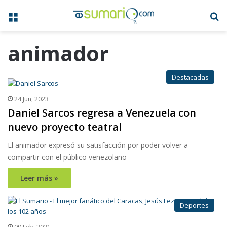
Menú
B
animador
Destacadas
24 Jun, 2023
Daniel Sarcos regresa a Venezuela con
nuevo proyecto teatral
El animador expresó su satisfacción por poder volver a
compartir con el público venezolano
Leer más »
Deportes